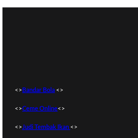
Skip
to
content
<>
Bandar Bola
<>
<>
Ceme Online
<>
<>
Judi Tembak Ikan
<>