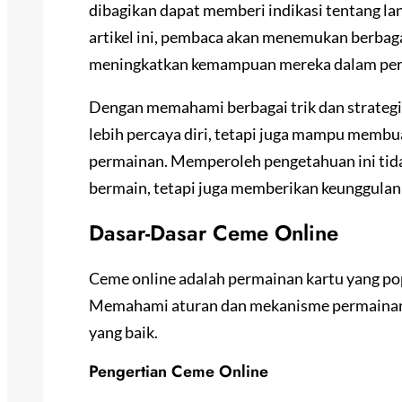
dibagikan dapat memberi indikasi tentang la
artikel ini, pembaca akan menemukan berbaga
meningkatkan kemampuan mereka dalam perm
Dengan memahami berbagai trik dan strategi
lebih percaya diri, tetapi juga mampu membu
permainan. Memperoleh pengetahuan ini ti
bermain, tetapi juga memberikan keunggulan 
Dasar-Dasar Ceme Online
Ceme online adalah permainan kartu yang pop
Memahami aturan dan mekanisme permainan i
yang baik.
Pengertian Ceme Online