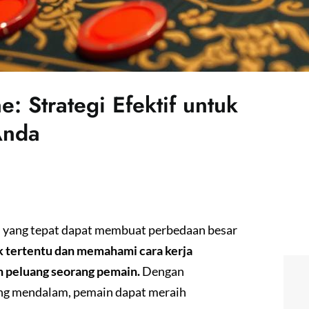
: Strategi Efektif untuk
Anda
i yang tepat dapat membuat perbedaan besar
k tertentu dan memahami cara kerja
 peluang seorang pemain.
Dengan
ng mendalam, pemain dapat meraih