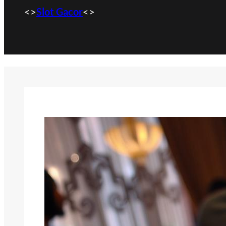
<>
Slot Gacor
<>