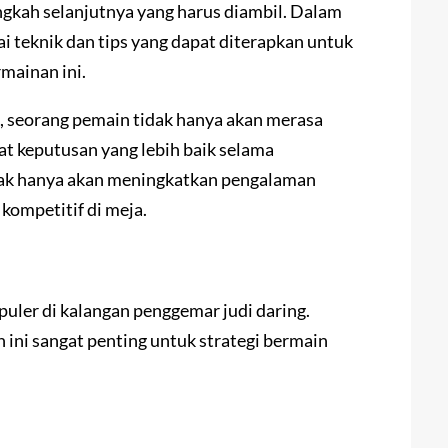
ngkah selanjutnya yang harus diambil. Dalam
i teknik dan tips yang dapat diterapkan untuk
ainan ini.
, seorang pemain tidak hanya akan merasa
at keputusan yang lebih baik selama
dak hanya akan meningkatkan pengalaman
kompetitif di meja.
uler di kalangan penggemar judi daring.
ni sangat penting untuk strategi bermain