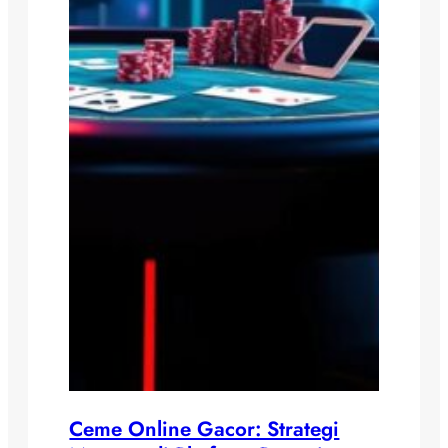
Ceme Online Gacor: Strategi