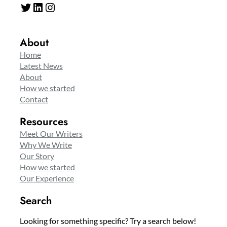
Twitter
LinkedIn
Instagram
About
Home
Latest News
About
How we started
Contact
Resources
Meet Our Writers
Why We Write
Our Story
How we started
Our Experience
Search
Looking for something specific? Try a search below!