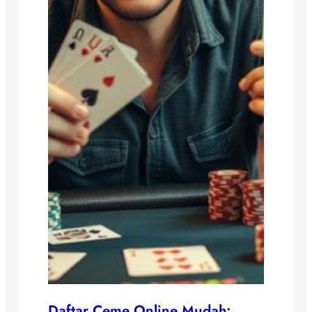
Daftar Ceme Online Mudah: