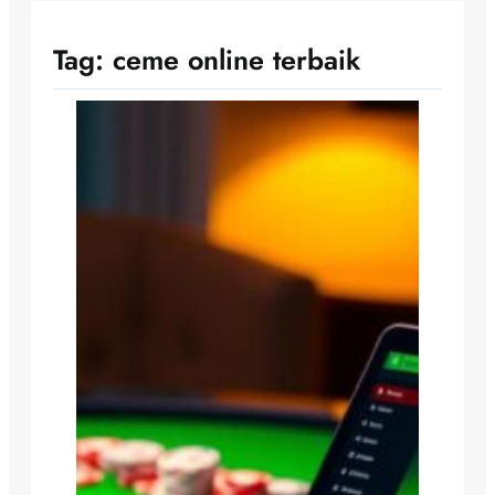
Tag:
ceme online terbaik