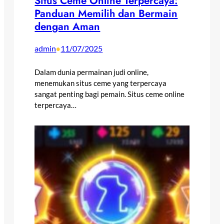
Situs Ceme Online Terpercaya:
Panduan Memilih dan Bermain
dengan Aman
admin
11/07/2025
•
Dalam dunia permainan judi online,
menemukan situs ceme yang terpercaya
sangat penting bagi pemain. Situs ceme online
terpercaya…