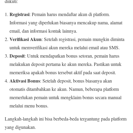
diikuti:
Registrasi
: Pemain harus mendaftar akun di platform.
Informasi yang diperlukan biasanya mencakup nama, alamat
email, dan informasi kontak lainnya.
Verifikasi Akun
: Setelah registrasi, pemain mungkin diminta
untuk memverifikasi akun mereka melalui email atau SMS.
Deposit
: Untuk mendapatkan bonus setoran, pemain harus
melakukan deposit pertama ke akun mereka. Pastikan untuk
memeriksa apakah bonus tersebut aktif pada saat deposit.
Aktivasi Bonus
: Setelah deposit, bonus biasanya akan
otomatis ditambahkan ke akun. Namun, beberapa platform
memerlukan pemain untuk mengklaim bonus secara manual
melalui menu bonus.
Langkah-langkah ini bisa berbeda-beda tergantung pada platform
yang digunakan.