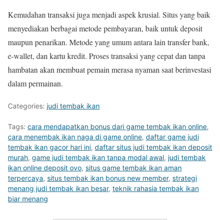
Kemudahan transaksi juga menjadi aspek krusial. Situs yang baik
menyediakan berbagai metode pembayaran, baik untuk deposit
maupun penarikan. Metode yang umum antara lain transfer bank,
e-wallet, dan kartu kredit. Proses transaksi yang cepat dan tanpa
hambatan akan membuat pemain merasa nyaman saat berinvestasi
dalam permainan.
Categories:
judi tembak ikan
Tags:
cara mendapatkan bonus dari game tembak ikan online
,
cara menembak ikan naga di game online
,
daftar game judi
tembak ikan gacor hari ini
,
daftar situs judi tembak ikan deposit
murah
,
game judi tembak ikan tanpa modal awal
,
judi tembak
ikan online deposit ovo
,
situs game tembak ikan aman
terpercaya
,
situs tembak ikan bonus new member
,
strategi
menang judi tembak ikan besar
,
teknik rahasia tembak ikan
biar menang