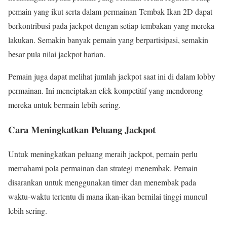
pemain yang ikut serta dalam permainan Tembak Ikan 2D dapat
berkontribusi pada jackpot dengan setiap tembakan yang mereka
lakukan. Semakin banyak pemain yang berpartisipasi, semakin
besar pula nilai jackpot harian.
Pemain juga dapat melihat jumlah jackpot saat ini di dalam lobby
permainan. Ini menciptakan efek kompetitif yang mendorong
mereka untuk bermain lebih sering.
Cara Meningkatkan Peluang Jackpot
Untuk meningkatkan peluang meraih jackpot, pemain perlu
memahami pola permainan dan strategi menembak. Pemain
disarankan untuk menggunakan timer dan menembak pada
waktu-waktu tertentu di mana ikan-ikan bernilai tinggi muncul
lebih sering.