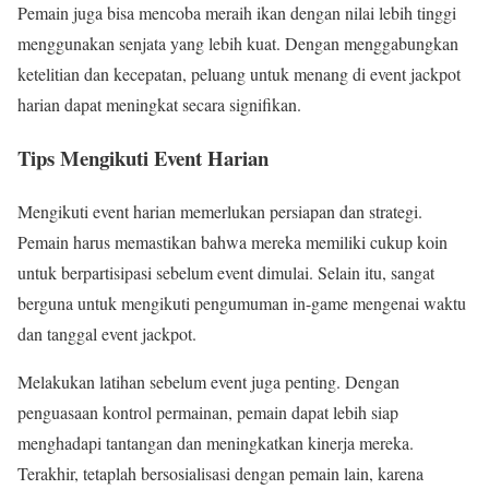
Pemain juga bisa mencoba meraih ikan dengan nilai lebih tinggi
menggunakan senjata yang lebih kuat. Dengan menggabungkan
ketelitian dan kecepatan, peluang untuk menang di event jackpot
harian dapat meningkat secara signifikan.
Tips Mengikuti Event Harian
Mengikuti event harian memerlukan persiapan dan strategi.
Pemain harus memastikan bahwa mereka memiliki cukup koin
untuk berpartisipasi sebelum event dimulai. Selain itu, sangat
berguna untuk mengikuti pengumuman in-game mengenai waktu
dan tanggal event jackpot.
Melakukan latihan sebelum event juga penting. Dengan
penguasaan kontrol permainan, pemain dapat lebih siap
menghadapi tantangan dan meningkatkan kinerja mereka.
Terakhir, tetaplah bersosialisasi dengan pemain lain, karena