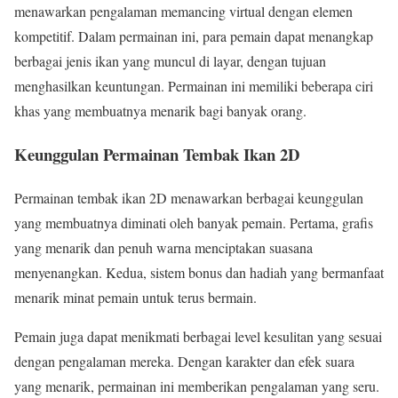
menawarkan pengalaman memancing virtual dengan elemen
kompetitif. Dalam permainan ini, para pemain dapat menangkap
berbagai jenis ikan yang muncul di layar, dengan tujuan
menghasilkan keuntungan. Permainan ini memiliki beberapa ciri
khas yang membuatnya menarik bagi banyak orang.
Keunggulan Permainan Tembak Ikan 2D
Permainan tembak ikan 2D menawarkan berbagai keunggulan
yang membuatnya diminati oleh banyak pemain. Pertama, grafis
yang menarik dan penuh warna menciptakan suasana
menyenangkan. Kedua, sistem bonus dan hadiah yang bermanfaat
menarik minat pemain untuk terus bermain.
Pemain juga dapat menikmati berbagai level kesulitan yang sesuai
dengan pengalaman mereka. Dengan karakter dan efek suara
yang menarik, permainan ini memberikan pengalaman yang seru.