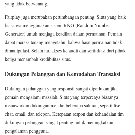
yang tidak berwenang.
Fairplay juga merupakan pertimbangan penting. Situs yang baik
biasanya menggunakan sistem RNG (Random Number
Generator) untuk menjaga keadilan dalam permainan. Pemain
dapat merasa tenang mengetahui bahwa hasil permainan tidak
dimanipulasi. Selain itu, akses ke audit dan sertifikasi dari pihak
ketiga menambah kredibilitas situs.
Dukungan Pelanggan dan Kemudahan Transaksi
Dukungan pelanggan yang responsif sangat diperlukan jika
pemain mengalami masalah. Situs yang terpercaya biasanya
menawarkan dukungan melalui beberapa saluran, seperti live
chat, email, dan telepon. Ketepatan respon dan kehandalan tim
dukungan pelanggan sangat penting untuk meningkatkan
pengalaman pengguna.