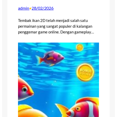
admin
28/02/2026
•
Tembak ikan 2D telah menjadi salah satu
permainan yang sangat populer di kalangan
penggemar game online. Dengan gameplay…