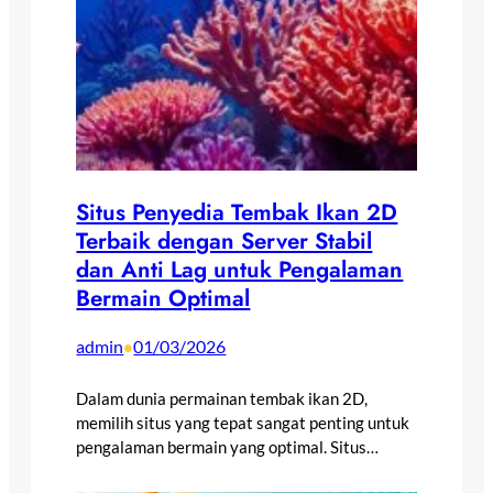
Situs Penyedia Tembak Ikan 2D
Terbaik dengan Server Stabil
dan Anti Lag untuk Pengalaman
Bermain Optimal
admin
01/03/2026
•
Dalam dunia permainan tembak ikan 2D,
memilih situs yang tepat sangat penting untuk
pengalaman bermain yang optimal. Situs…