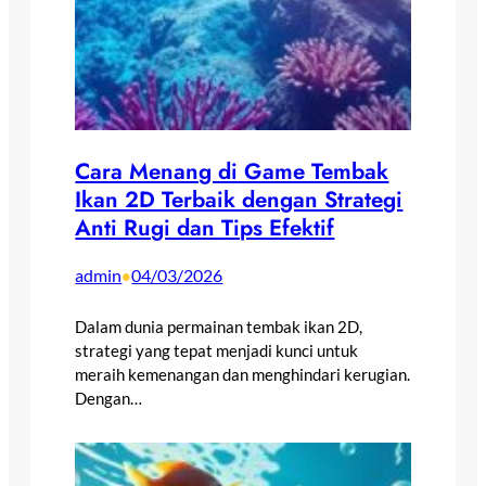
Cara Menang di Game Tembak
Ikan 2D Terbaik dengan Strategi
Anti Rugi dan Tips Efektif
admin
04/03/2026
•
Dalam dunia permainan tembak ikan 2D,
strategi yang tepat menjadi kunci untuk
meraih kemenangan dan menghindari kerugian.
Dengan…