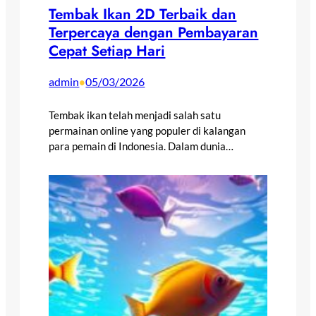
Tembak Ikan 2D Terbaik dan
Terpercaya dengan Pembayaran
Cepat Setiap Hari
admin
05/03/2026
•
Tembak ikan telah menjadi salah satu
permainan online yang populer di kalangan
para pemain di Indonesia. Dalam dunia…