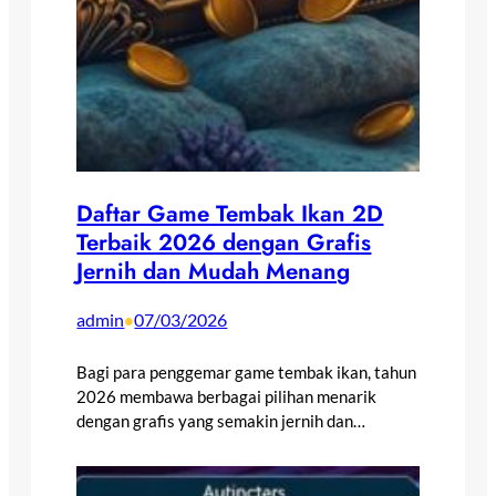
Daftar Game Tembak Ikan 2D
Terbaik 2026 dengan Grafis
Jernih dan Mudah Menang
admin
07/03/2026
•
Bagi para penggemar game tembak ikan, tahun
2026 membawa berbagai pilihan menarik
dengan grafis yang semakin jernih dan…