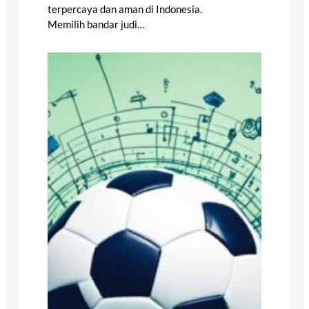
terpercaya dan aman di Indonesia.
Memilih bandar judi…