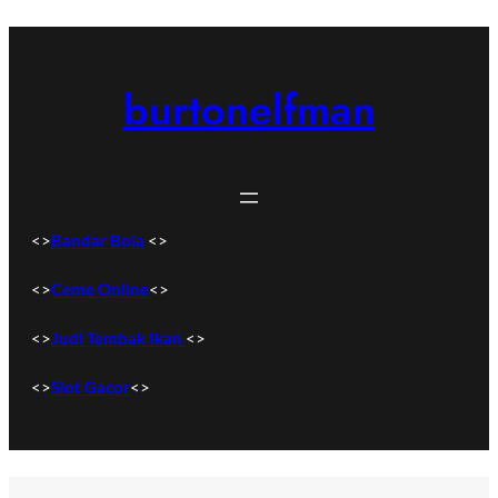
Skip
to
content
burtonelfman
<>
Bandar Bola
<>
<>
Ceme Online
<>
<>
Judi Tembak Ikan
<>
<>
Slot Gacor
<>