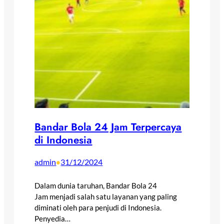
Bandar Bola 24 Jam Terpercaya
di Indonesia
admin
31/12/2024
•
Dalam dunia taruhan, Bandar Bola 24
Jam menjadi salah satu layanan yang paling
diminati oleh para penjudi di Indonesia.
Penyedia…