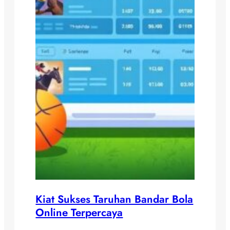
Kiat Sukses Taruhan Bandar Bola
Online Terpercaya