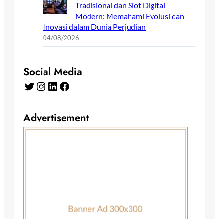
Tradisional dan Slot Digital
Modern: Memahami Evolusi dan
Inovasi dalam Dunia Perjudian
04/08/2026
Social Media
Twitter
Instagram
LinkedIn
Facebook
Advertisement