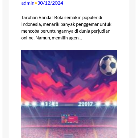
admin
30/12/2024
•
Taruhan Bandar Bola semakin populer di
Indonesia, menarik banyak penggemar untuk
mencoba peruntungannya di dunia perjudian
online. Namun, memilih agen…