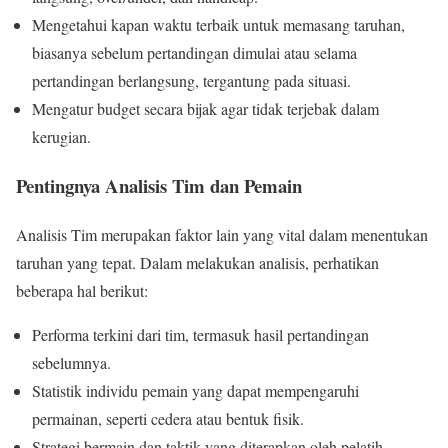
Mengetahui kapan waktu terbaik untuk memasang taruhan,
biasanya sebelum pertandingan dimulai atau selama
pertandingan berlangsung, tergantung pada situasi.
Mengatur budget secara bijak agar tidak terjebak dalam
kerugian.
Pentingnya Analisis Tim dan Pemain
Analisis Tim merupakan faktor lain yang vital dalam menentukan
taruhan yang tepat. Dalam melakukan analisis, perhatikan
beberapa hal berikut:
Performa terkini dari tim, termasuk hasil pertandingan
sebelumnya.
Statistik individu pemain yang dapat mempengaruhi
permainan, seperti cedera atau bentuk fisik.
Strategi bermain dan taktik yang diterapkan oleh pelatih.