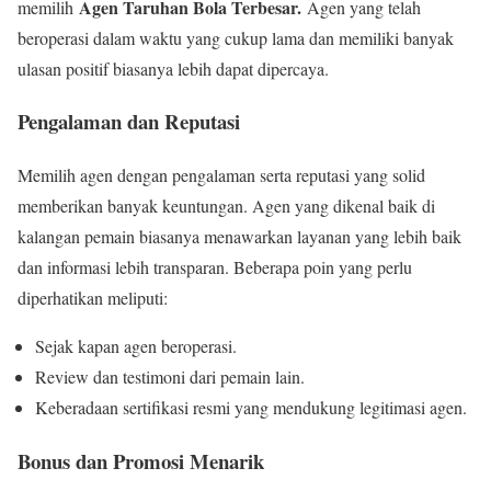
Agen Taruhan Bola Terbesar.
memilih
Agen yang telah
beroperasi dalam waktu yang cukup lama dan memiliki banyak
ulasan positif biasanya lebih dapat dipercaya.
Pengalaman dan Reputasi
Memilih agen dengan pengalaman serta reputasi yang solid
memberikan banyak keuntungan. Agen yang dikenal baik di
kalangan pemain biasanya menawarkan layanan yang lebih baik
dan informasi lebih transparan. Beberapa poin yang perlu
diperhatikan meliputi:
Sejak kapan agen beroperasi.
Review dan testimoni dari pemain lain.
Keberadaan sertifikasi resmi yang mendukung legitimasi agen.
Bonus dan Promosi Menarik