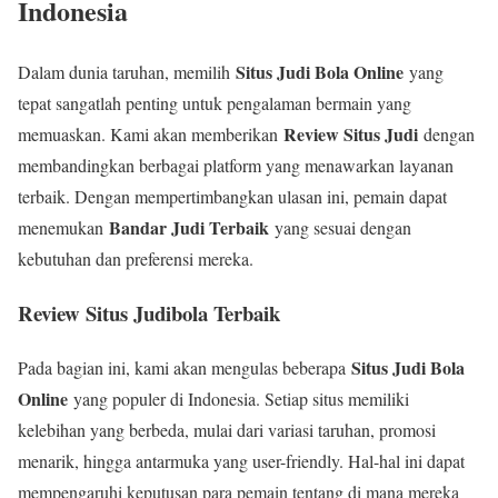
Indonesia
Situs Judi Bola Online
Dalam dunia taruhan, memilih
yang
tepat sangatlah penting untuk pengalaman bermain yang
Review Situs Judi
memuaskan. Kami akan memberikan
dengan
membandingkan berbagai platform yang menawarkan layanan
terbaik. Dengan mempertimbangkan ulasan ini, pemain dapat
Bandar Judi Terbaik
menemukan
yang sesuai dengan
kebutuhan dan preferensi mereka.
Review Situs Judibola Terbaik
Situs Judi Bola
Pada bagian ini, kami akan mengulas beberapa
Online
yang populer di Indonesia. Setiap situs memiliki
kelebihan yang berbeda, mulai dari variasi taruhan, promosi
menarik, hingga antarmuka yang user-friendly. Hal-hal ini dapat
mempengaruhi keputusan para pemain tentang di mana mereka