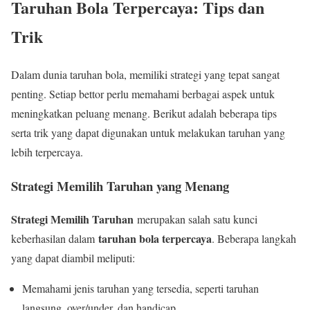
Taruhan Bola Terpercaya: Tips dan
Trik
Dalam dunia taruhan bola, memiliki strategi yang tepat sangat
penting. Setiap bettor perlu memahami berbagai aspek untuk
meningkatkan peluang menang. Berikut adalah beberapa tips
serta trik yang dapat digunakan untuk melakukan taruhan yang
lebih terpercaya.
Strategi Memilih Taruhan yang Menang
Strategi Memilih Taruhan
merupakan salah satu kunci
taruhan bola terpercaya
keberhasilan dalam
. Beberapa langkah
yang dapat diambil meliputi:
Memahami jenis taruhan yang tersedia, seperti taruhan
langsung, over/under, dan handicap.