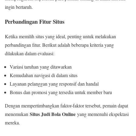
ingin bertaruh.
Perbandingan Fitur Situs
Ketika memilih situs yang ideal, penting untuk melakukan
perbandingan fitur. Berikut adalah beberapa kriteria yang
dilakukan dalam evaluasi:
Variasi taruhan yang ditawarkan
Kemudahan navigasi di dalam situs
Layanan pelanggan yang responsif dan handal
Bonus dan promosi yang tersedia untuk member baru
Dengan mempertimbangkan faktor-faktor tersebut, pemain dapat
Situs Judi Bola Online
menemukan
yang memenuhi ekspektasi
mereka.