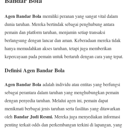
Bandar Bola
Agen Bandar Bola
memiliki peranan yang sangat vital dalam
dunia taruhan. Mereka bertindak sebagai penghubung antara
pemain dan platform taruhan, menjamin setiap transaksi
berlangsung dengan lancar dan aman. Keberadaan mereka tidak
hanya memudahkan akses taruhan, tetapi juga memberikan
kepercayaan pada pemain untuk bertaruh dengan cara yang tepat.
Definisi Agen Bandar Bola
Agen Bandar Bola
adalah individu atau entitas yang berfungsi
sebagai perantara dalam taruhan yang menghubungkan pemain
dengan penyedia taruhan. Melalui agen ini, pemain dapat
menikmati berbagai jenis taruhan serta fasilitas yang ditawarkan
Bandar Judi Resmi.
oleh
Mereka juga menyediakan informasi
penting terkait odds dan perkembangan terkini di lapangan, yang