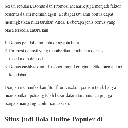
Selain reputasi, Bonus dan Promosi Menarik juga menjadi faktor
penentu dalam memilih agen. Berbagai tawaran bonus dapat
meningkatkan nilai taruhan Anda. Beberapa jenis bonus yang
biasa tersedia antara lain:
Bonus pendaftaran untuk anggota baru.
Promosi deposit yang memberikan tambahan dana saat
melakukan deposit.
Bonus cashback untuk mengurangi kerugian ketika mengalami
kekalahan.
Dengan memanfaatkan fitur-fitur tersebut, pemain tidak hanya
mendapatkan peluang lebih besar dalam taruhan, tetapi juga
pengalaman yang lebih memuaskan.
Situs Judi Bola Online Populer di