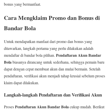
bonus yang bermanfaat.
Cara Mengklaim Promo dan Bonus di
Bandar Bola
Untuk mendapatkan manfaat dari promo dan bonus yang
ditawarkan, langkah pertama yang perlu dilakukan adalah
Pendaftaran Akun Bandar
mendaftar di bandar bola pilihan.
Bola
biasanya dirancang untuk sederhana, sehingga pemain baru
dapat dengan cepat membuat akun dan mulai bermain. Setelah
pendaftaran, verifikasi akun menjadi tahap krusial sebelum proses
klaim dapat dilakukan.
Langkah-langkah Pendaftaran dan Verifikasi Akun
Pendaftaran Akun Bandar Bola
Proses
cukup mudah. Berikut