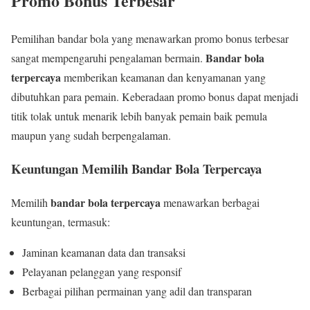
Promo Bonus Terbesar
Pemilihan bandar bola yang menawarkan promo bonus terbesar
Bandar bola
sangat mempengaruhi pengalaman bermain.
terpercaya
memberikan keamanan dan kenyamanan yang
dibutuhkan para pemain. Keberadaan promo bonus dapat menjadi
titik tolak untuk menarik lebih banyak pemain baik pemula
maupun yang sudah berpengalaman.
Keuntungan Memilih Bandar Bola Terpercaya
bandar bola terpercaya
Memilih
menawarkan berbagai
keuntungan, termasuk:
Jaminan keamanan data dan transaksi
Pelayanan pelanggan yang responsif
Berbagai pilihan permainan yang adil dan transparan