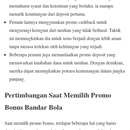
memahami syarat dan ketentuan yang berlaku, ia mampu
menarik keuntungan dari deposit pertama.
Pemain lainnya menggunakan promo cashback untuk
mengurangi kerugian dari taruhan yang tidak berhasil. Taktik
ini memungkinkan dia untuk terus berjudi dengan lebih aman
tanpa merasa tertekan oleh kehilangan yang terjadi.
Beberapa pemain juga memanfaatkan promo deposit yang
menawarkan tambahan dana untuk taruhan. Dengan demikian,
mereka dapat meningkatkan potensi kemenangan dalam jangka
panjang.
Pertimbangan Saat Memilih Promo
Bonus Bandar Bola
Saat memilih promo bonus, terdapat beberapa hal yang harus