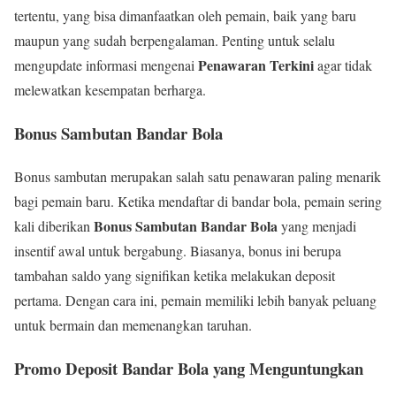
tertentu, yang bisa dimanfaatkan oleh pemain, baik yang baru
maupun yang sudah berpengalaman. Penting untuk selalu
Penawaran Terkini
mengupdate informasi mengenai
agar tidak
melewatkan kesempatan berharga.
Bonus Sambutan Bandar Bola
Bonus sambutan merupakan salah satu penawaran paling menarik
bagi pemain baru. Ketika mendaftar di bandar bola, pemain sering
Bonus Sambutan Bandar Bola
kali diberikan
yang menjadi
insentif awal untuk bergabung. Biasanya, bonus ini berupa
tambahan saldo yang signifikan ketika melakukan deposit
pertama. Dengan cara ini, pemain memiliki lebih banyak peluang
untuk bermain dan memenangkan taruhan.
Promo Deposit Bandar Bola yang Menguntungkan