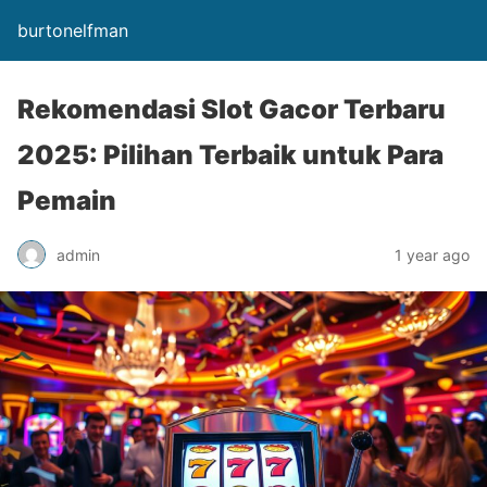
burtonelfman
Rekomendasi Slot Gacor Terbaru
2025: Pilihan Terbaik untuk Para
Pemain
admin
1 year ago