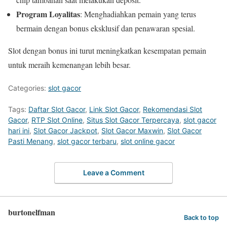
Program Loyalitas
: Menghadiahkan pemain yang terus
bermain dengan bonus eksklusif dan penawaran spesial.
Slot dengan bonus ini turut meningkatkan kesempatan pemain
untuk meraih kemenangan lebih besar.
Categories:
slot gacor
Tags:
Daftar Slot Gacor
,
Link Slot Gacor
,
Rekomendasi Slot
Gacor
,
RTP Slot Online
,
Situs Slot Gacor Terpercaya
,
slot gacor
hari ini
,
Slot Gacor Jackpot
,
Slot Gacor Maxwin
,
Slot Gacor
Pasti Menang
,
slot gacor terbaru
,
slot online gacor
Leave a Comment
burtonelfman
Back to top