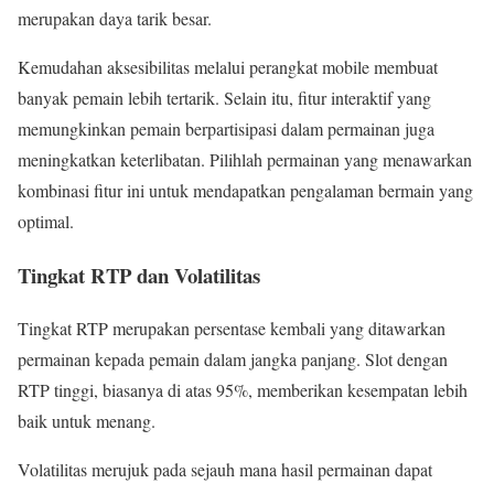
merupakan daya tarik besar.
Kemudahan aksesibilitas melalui perangkat mobile membuat
banyak pemain lebih tertarik. Selain itu, fitur interaktif yang
memungkinkan pemain berpartisipasi dalam permainan juga
meningkatkan keterlibatan. Pilihlah permainan yang menawarkan
kombinasi fitur ini untuk mendapatkan pengalaman bermain yang
optimal.
Tingkat RTP dan Volatilitas
Tingkat RTP merupakan persentase kembali yang ditawarkan
permainan kepada pemain dalam jangka panjang. Slot dengan
RTP tinggi, biasanya di atas 95%, memberikan kesempatan lebih
baik untuk menang.
Volatilitas merujuk pada sejauh mana hasil permainan dapat