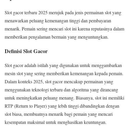
Slot gacor terbaru 2025 merujuk pada jenis permainan slot yang
menawarkan peluang kemenangan tinggi dan pembayaran
menarik. Pemain sering mencari slot ini karena reputasinya dalam
memberikan pengalaman bermain yang menguntungkan.
Definisi Slot Gacor
Slot gacor adalah istilah yang digunakan untuk menggambarkan
mesin slot yang sering memberikan kemenangan kepada pemain.
Dalam konteks 2025, slot gacor mencakup permainan yang
menggunakan teknologi terbaru dan algoritma yang dirancang
untuk meningkatkan peluang menang. Biasanya, slot ini memiliki
RTP (Return to Player) yang lebih tinggi dibandingkan dengan
slot biasa, membuatnya menarik bagi pemain yang mencari
kesempatan maksimal untuk menghasilkan keuntungan.