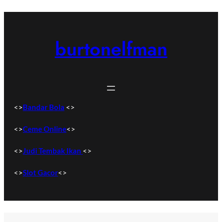
Skip
to
content
burtonelfman
<>
Bandar Bola
<>
<>
Ceme Online
<>
<>
Judi Tembak Ikan
<>
<>
Slot Gacor
<>