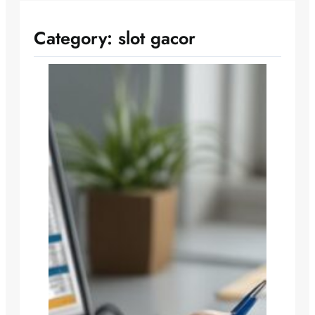
Category:
slot gacor