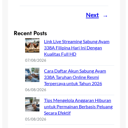
Next
→
Recent Posts
Link Live Streaming Sabung Ayam
338A Filipina Hari Ini Dengan
Kualitas Full HD
07/08/2026
Cara Daftar Akun Sabung Ayam
338A Taruhan Online Resmi
Terpercaya untuk Tahun 2026
06/08/2026
Tips Mengelola Anggaran Hiburan
untuk Permainan Berbasis Peluang
Secara Efektif
05/08/2026