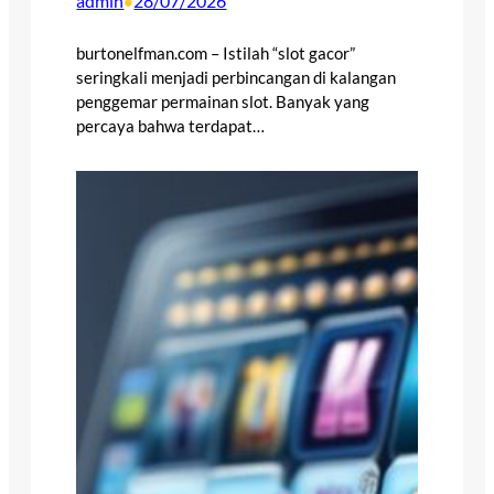
admin
28/07/2026
•
burtonelfman.com – Istilah “slot gacor”
seringkali menjadi perbincangan di kalangan
penggemar permainan slot. Banyak yang
percaya bahwa terdapat…