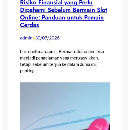
Risiko Finansial yang Perlu
Dipahami Sebelum Bermain Slot
Online: Panduan untuk Pemain
Cerdas
admin
30/07/2026
•
burtonelfman.com – Bermain slot online bisa
menjadi pengalaman yang mengasyikkan,
tetapi sebelum terjun ke dalam dunia ini,
penting…