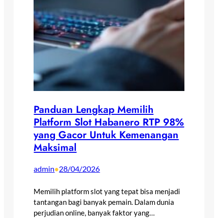
Panduan Lengkap Memilih
Platform Slot Habanero RTP 98%
yang Gacor Untuk Kemenangan
Maksimal
admin
28/04/2026
•
Memilih platform slot yang tepat bisa menjadi
tantangan bagi banyak pemain. Dalam dunia
perjudian online, banyak faktor yang…