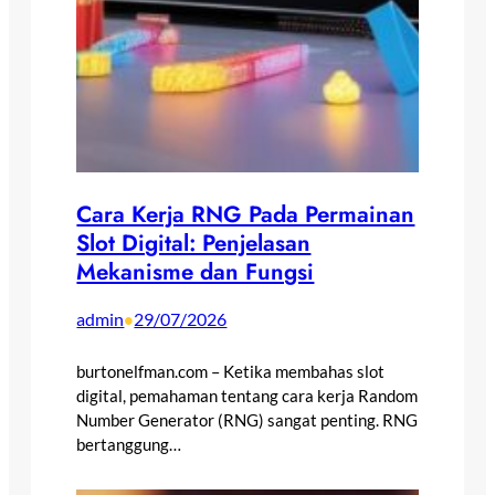
Cara Kerja RNG Pada Permainan
Slot Digital: Penjelasan
Mekanisme dan Fungsi
admin
29/07/2026
•
burtonelfman.com – Ketika membahas slot
digital, pemahaman tentang cara kerja Random
Number Generator (RNG) sangat penting. RNG
bertanggung…