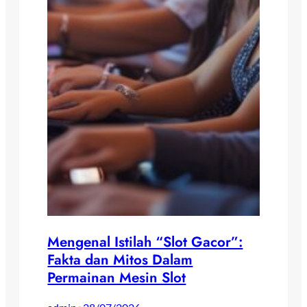
Mengenal Istilah “Slot Gacor”:
Fakta dan Mitos Dalam
Permainan Mesin Slot