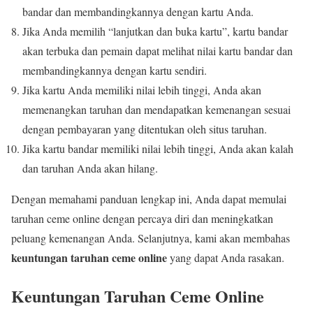
bandar dan membandingkannya dengan kartu Anda.
Jika Anda memilih “lanjutkan dan buka kartu”, kartu bandar
akan terbuka dan pemain dapat melihat nilai kartu bandar dan
membandingkannya dengan kartu sendiri.
Jika kartu Anda memiliki nilai lebih tinggi, Anda akan
memenangkan taruhan dan mendapatkan kemenangan sesuai
dengan pembayaran yang ditentukan oleh situs taruhan.
Jika kartu bandar memiliki nilai lebih tinggi, Anda akan kalah
dan taruhan Anda akan hilang.
Dengan memahami panduan lengkap ini, Anda dapat memulai
taruhan ceme online dengan percaya diri dan meningkatkan
peluang kemenangan Anda. Selanjutnya, kami akan membahas
keuntungan taruhan ceme online
yang dapat Anda rasakan.
Keuntungan Taruhan Ceme Online