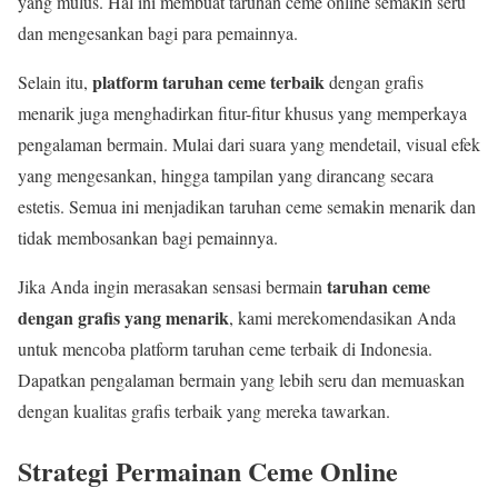
yang mulus. Hal ini membuat taruhan ceme online semakin seru
dan mengesankan bagi para pemainnya.
platform taruhan ceme terbaik
Selain itu,
dengan grafis
menarik juga menghadirkan fitur-fitur khusus yang memperkaya
pengalaman bermain. Mulai dari suara yang mendetail, visual efek
yang mengesankan, hingga tampilan yang dirancang secara
estetis. Semua ini menjadikan taruhan ceme semakin menarik dan
tidak membosankan bagi pemainnya.
taruhan ceme
Jika Anda ingin merasakan sensasi bermain
dengan grafis yang menarik
, kami merekomendasikan Anda
untuk mencoba platform taruhan ceme terbaik di Indonesia.
Dapatkan pengalaman bermain yang lebih seru dan memuaskan
dengan kualitas grafis terbaik yang mereka tawarkan.
Strategi Permainan Ceme Online