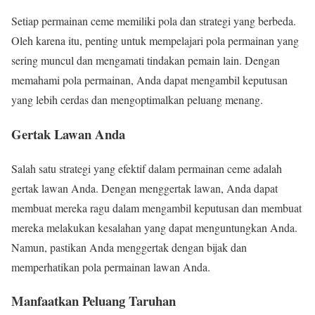
Setiap permainan ceme memiliki pola dan strategi yang berbeda.
Oleh karena itu, penting untuk mempelajari pola permainan yang
sering muncul dan mengamati tindakan pemain lain. Dengan
memahami pola permainan, Anda dapat mengambil keputusan
yang lebih cerdas dan mengoptimalkan peluang menang.
Gertak Lawan Anda
Salah satu strategi yang efektif dalam permainan ceme adalah
gertak lawan Anda. Dengan menggertak lawan, Anda dapat
membuat mereka ragu dalam mengambil keputusan dan membuat
mereka melakukan kesalahan yang dapat menguntungkan Anda.
Namun, pastikan Anda menggertak dengan bijak dan
memperhatikan pola permainan lawan Anda.
Manfaatkan Peluang Taruhan