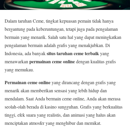
Dalam taruhan Ceme, tingkat kepuasan pemain tidak hanya
bergantung pada keberuntungan, tetapi juga pada pengalaman
bermain yang menarik. Salah satu hal yang dapat meningkatkan
pengalaman bermain adalah grafis yang menakjubkan. Di
situs taruhan ceme terbaik
Indonesia, ada banyak
yang
permainan ceme online
menawarkan
dengan kualitas grafis
yang memukau.
Permainan ceme online
yang dirancang dengan grafis yang
menarik akan memberikan sensasi yang lebih hidup dan
mendalam. Saat Anda bermain ceme online, Anda akan merasa
seolah-olah berada di kasino sungguhan. Grafis yang berkualitas
tinggi, efek suara yang realistis, dan animasi yang halus akan
menciptakan atmosfer yang menghibur dan memikat.