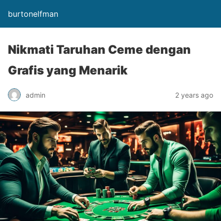
burtonelfman
Nikmati Taruhan Ceme dengan
Grafis yang Menarik
admin
2 years ago