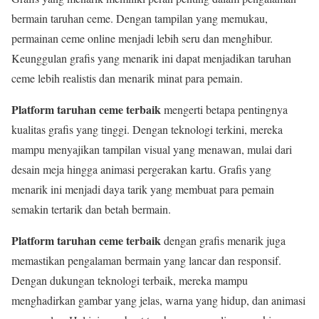
bermain taruhan ceme. Dengan tampilan yang memukau,
permainan ceme online menjadi lebih seru dan menghibur.
Keunggulan grafis yang menarik ini dapat menjadikan taruhan
ceme lebih realistis dan menarik minat para pemain.
Platform taruhan ceme terbaik
mengerti betapa pentingnya
kualitas grafis yang tinggi. Dengan teknologi terkini, mereka
mampu menyajikan tampilan visual yang menawan, mulai dari
desain meja hingga animasi pergerakan kartu. Grafis yang
menarik ini menjadi daya tarik yang membuat para pemain
semakin tertarik dan betah bermain.
Platform taruhan ceme terbaik
dengan grafis menarik juga
memastikan pengalaman bermain yang lancar dan responsif.
Dengan dukungan teknologi terbaik, mereka mampu
menghadirkan gambar yang jelas, warna yang hidup, dan animasi