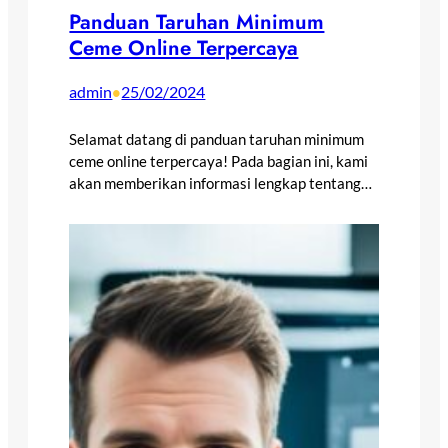
Panduan Taruhan Minimum
Ceme Online Terpercaya
admin
25/02/2024
•
Selamat datang di panduan taruhan minimum
ceme online terpercaya! Pada bagian ini, kami
akan memberikan informasi lengkap tentang…