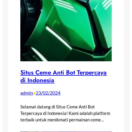
Situs Ceme Anti Bot Terpercaya
di Indonesia
admin
23/02/2024
•
Selamat datang di Situs Ceme Anti Bot
Terpercaya di Indonesia! Kami adalah platform
terbaik untuk menikmati permainan ceme…