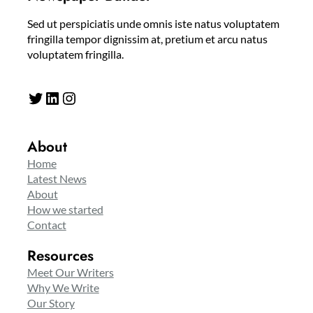
Sed ut perspiciatis unde omnis iste natus voluptatem
fringilla tempor dignissim at, pretium et arcu natus
voluptatem fringilla.
Twitter
LinkedIn
Instagram
About
Home
Latest News
About
How we started
Contact
Resources
Meet Our Writers
Why We Write
Our Story