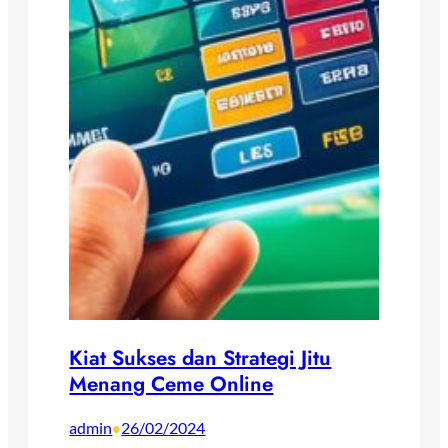
Kiat Sukses dan Strategi Jitu
Menang Ceme Online
admin
26/02/2024
•