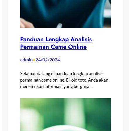
Panduan Lengkap Analisis
Permainan Ceme Online
admin
24/02/2024
•
Selamat datang di panduan lengkap analisis
permainan ceme online. Di olx toto, Anda akan
menemukan informasi yang berguna…