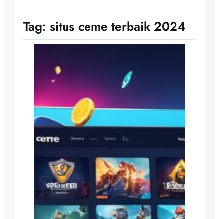
Tag:
situs ceme terbaik 2024