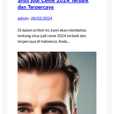
Situs Judi Ceme 2024 Terbaik
dan Terpercaya
admin
28/02/2024
•
Di dalam artikel ini, kami akan membahas
tentang situs judi ceme 2024 terbaik dan
terpercaya di Indonesia. Anda…