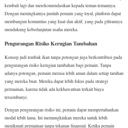
kembali lagi dan merekomendasikan kepada teman-temannya.
Dengan meningkatnya jumlah pemain yang loyal, platform dapat
membangun komunitas yang kuat dan aktif, yang pada gilirannya
mendukung keberlanjutan usaha mereka.
Pengurangan Risiko Kerugian Tambahan
Konsep judi tembak ikan tanpa potongan juga berkontribusi pada
pengurangan risiko kerugian tambahan bagi pemain. Tanpa
adanya potongan, pemain merasa lebih aman dalam setiap taruhan
yang mereka buat. Mereka dapat lebih fokus pada strategi
permainan, karena tidak ada kekhawatiran terkait biaya
tersembunyi.
Dengan pengurangan risiko ini, pemain dapat mempertahankan
modal lebih lama. Ini memungkinkan mereka untuk lebih
menikmati permainan tanpa tekanan finansial. Ketika pemain