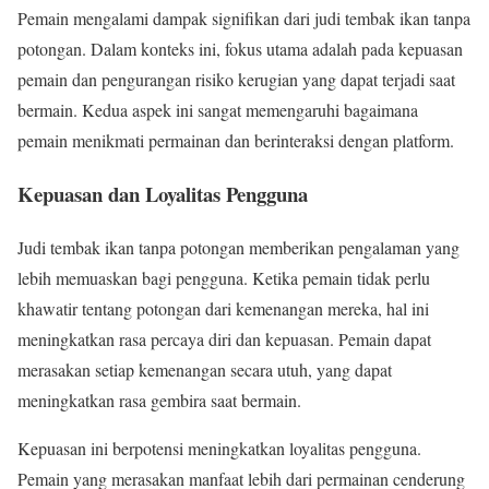
Pemain mengalami dampak signifikan dari judi tembak ikan tanpa
potongan. Dalam konteks ini, fokus utama adalah pada kepuasan
pemain dan pengurangan risiko kerugian yang dapat terjadi saat
bermain. Kedua aspek ini sangat memengaruhi bagaimana
pemain menikmati permainan dan berinteraksi dengan platform.
Kepuasan dan Loyalitas Pengguna
Judi tembak ikan tanpa potongan memberikan pengalaman yang
lebih memuaskan bagi pengguna. Ketika pemain tidak perlu
khawatir tentang potongan dari kemenangan mereka, hal ini
meningkatkan rasa percaya diri dan kepuasan. Pemain dapat
merasakan setiap kemenangan secara utuh, yang dapat
meningkatkan rasa gembira saat bermain.
Kepuasan ini berpotensi meningkatkan loyalitas pengguna.
Pemain yang merasakan manfaat lebih dari permainan cenderung