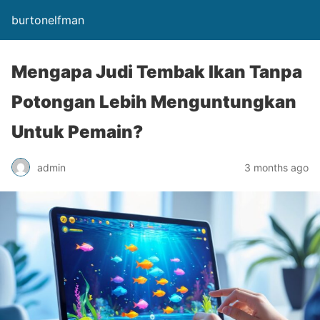
burtonelfman
Mengapa Judi Tembak Ikan Tanpa
Potongan Lebih Menguntungkan
Untuk Pemain?
admin
3 months ago