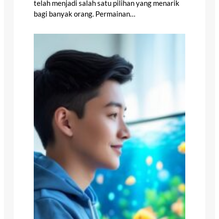
telah menjadi salah satu pilihan yang menarik
bagi banyak orang. Permainan…