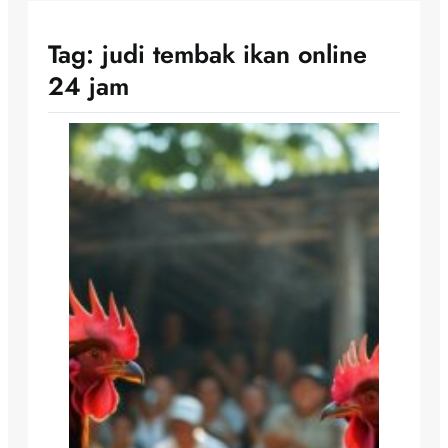
Tag:
judi tembak ikan online
24 jam