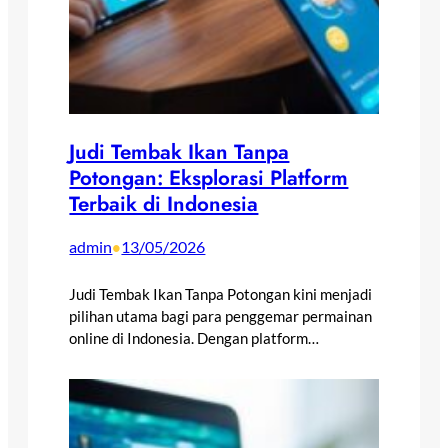
Judi Tembak Ikan Tanpa
Potongan: Eksplorasi Platform
Terbaik di Indonesia
admin
13/05/2026
•
Judi Tembak Ikan Tanpa Potongan kini menjadi
pilihan utama bagi para penggemar permainan
online di Indonesia. Dengan platform…