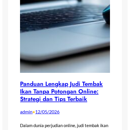
Panduan Lengkap Judi Tembak
Ikan Tanpa Potongan Online:
Strategi dan Tips Terbaik
admin
12/05/2026
•
Dalam dunia perjudian online, judi tembak ikan