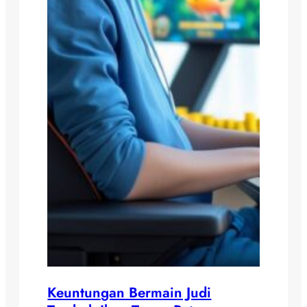
Keuntungan Bermain Judi