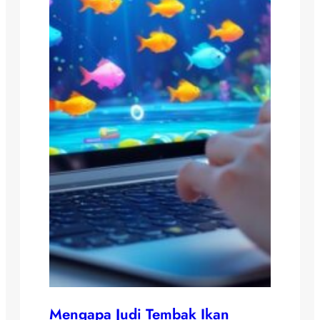
Mengapa Judi Tembak Ikan