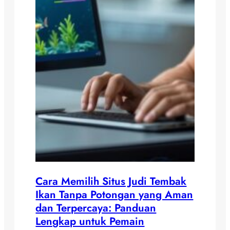
Cara Memilih Situs Judi Tembak
Ikan Tanpa Potongan yang Aman
dan Terpercaya: Panduan
Lengkap untuk Pemain