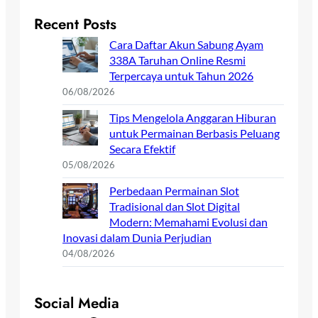
Recent Posts
Cara Daftar Akun Sabung Ayam
338A Taruhan Online Resmi
Terpercaya untuk Tahun 2026
06/08/2026
Tips Mengelola Anggaran Hiburan
untuk Permainan Berbasis Peluang
Secara Efektif
05/08/2026
Perbedaan Permainan Slot
Tradisional dan Slot Digital
Modern: Memahami Evolusi dan
Inovasi dalam Dunia Perjudian
04/08/2026
Social Media