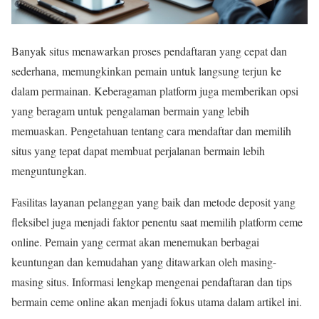
Banyak situs menawarkan proses pendaftaran yang cepat dan
sederhana, memungkinkan pemain untuk langsung terjun ke
dalam permainan. Keberagaman platform juga memberikan opsi
yang beragam untuk pengalaman bermain yang lebih
memuaskan. Pengetahuan tentang cara mendaftar dan memilih
situs yang tepat dapat membuat perjalanan bermain lebih
menguntungkan.
Fasilitas layanan pelanggan yang baik dan metode deposit yang
fleksibel juga menjadi faktor penentu saat memilih platform ceme
online. Pemain yang cermat akan menemukan berbagai
keuntungan dan kemudahan yang ditawarkan oleh masing-
masing situs. Informasi lengkap mengenai pendaftaran dan tips
bermain ceme online akan menjadi fokus utama dalam artikel ini.