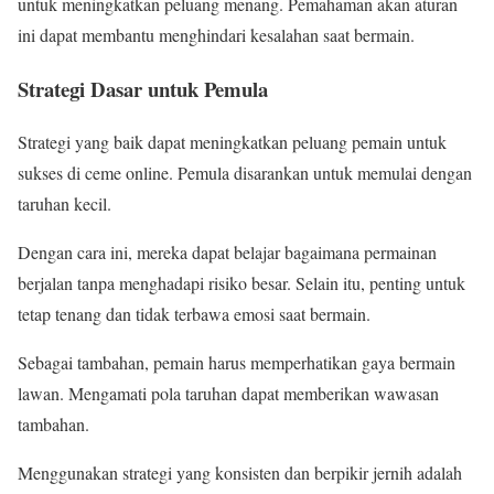
untuk meningkatkan peluang menang. Pemahaman akan aturan
ini dapat membantu menghindari kesalahan saat bermain.
Strategi Dasar untuk Pemula
Strategi yang baik dapat meningkatkan peluang pemain untuk
sukses di ceme online. Pemula disarankan untuk memulai dengan
taruhan kecil.
Dengan cara ini, mereka dapat belajar bagaimana permainan
berjalan tanpa menghadapi risiko besar. Selain itu, penting untuk
tetap tenang dan tidak terbawa emosi saat bermain.
Sebagai tambahan, pemain harus memperhatikan gaya bermain
lawan. Mengamati pola taruhan dapat memberikan wawasan
tambahan.
Menggunakan strategi yang konsisten dan berpikir jernih adalah