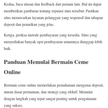
Kedua, baca ulasan dan feedback dari pemain lain. Hal ini dapat
memberikan gambaran tentang reputasi situs tersebut. Pastikan
situs menawarkan layanan pelanggan yang responsif dan tahapan
deposit dan penarikan yang jelas.
Ketiga, periksa metode pembayaran yang tersedia. Situs yang
menyediakan banyak opsi pembayaran umumnya dianggap lebih
baik.
Panduan Memulai Bermain Ceme
Online
Bermain ceme online memerlukan pemahaman mengenai deposit,
aturan dasar permainan, dan strategi yang efektif. Memulai
dengan langkah yang tepat sangat penting untuk pengalaman
yang sukses.