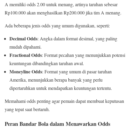
A memiliki odds 2.00 untuk menang, artinya taruhan sebesar
Rp100.000 akan menghasilkan Rp200.000 jika tim A menang.
Ada beberapa jenis odds yang umum digunakan, seperti:
Decimal Odds
: Angka dalam format desimal, yang paling
mudah dipahami.
Fractional Odds
: Format pecahan yang menunjukkan potensi
keuntungan dibandingkan taruhan awal.
Moneyline Odds
: Format yang umum di pasar taruhan
Amerika, menunjukkan berapa banyak yang perlu
dipertaruhkan untuk mendapatkan keuntungan tertentu.
Memahami odds penting agar pemain dapat membuat keputusan
yang tepat saat bertaruh.
Peran Bandar Bola dalam Menawarkan Odds