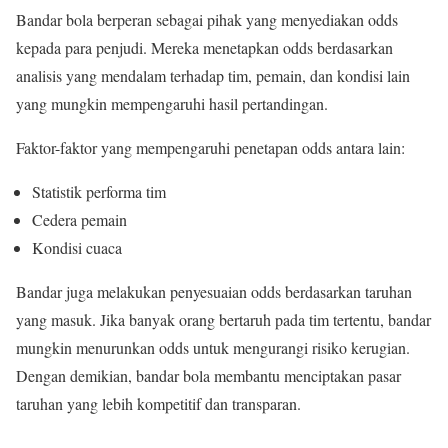
Bandar bola berperan sebagai pihak yang menyediakan odds
kepada para penjudi. Mereka menetapkan odds berdasarkan
analisis yang mendalam terhadap tim, pemain, dan kondisi lain
yang mungkin mempengaruhi hasil pertandingan.
Faktor-faktor yang mempengaruhi penetapan odds antara lain:
Statistik performa tim
Cedera pemain
Kondisi cuaca
Bandar juga melakukan penyesuaian odds berdasarkan taruhan
yang masuk. Jika banyak orang bertaruh pada tim tertentu, bandar
mungkin menurunkan odds untuk mengurangi risiko kerugian.
Dengan demikian, bandar bola membantu menciptakan pasar
taruhan yang lebih kompetitif dan transparan.