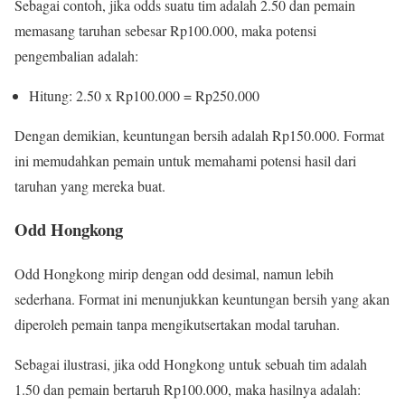
Sebagai contoh, jika odds suatu tim adalah 2.50 dan pemain
memasang taruhan sebesar Rp100.000, maka potensi
pengembalian adalah:
Hitung: 2.50 x Rp100.000 = Rp250.000
Dengan demikian, keuntungan bersih adalah Rp150.000. Format
ini memudahkan pemain untuk memahami potensi hasil dari
taruhan yang mereka buat.
Odd Hongkong
Odd Hongkong mirip dengan odd desimal, namun lebih
sederhana. Format ini menunjukkan keuntungan bersih yang akan
diperoleh pemain tanpa mengikutsertakan modal taruhan.
Sebagai ilustrasi, jika odd Hongkong untuk sebuah tim adalah
1.50 dan pemain bertaruh Rp100.000, maka hasilnya adalah: