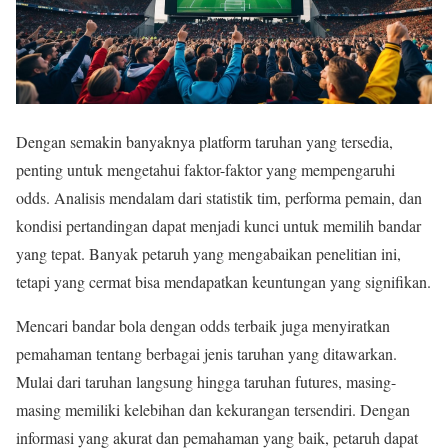
Dengan semakin banyaknya platform taruhan yang tersedia,
penting untuk mengetahui faktor-faktor yang mempengaruhi
odds. Analisis mendalam dari statistik tim, performa pemain, dan
kondisi pertandingan dapat menjadi kunci untuk memilih bandar
yang tepat. Banyak petaruh yang mengabaikan penelitian ini,
tetapi yang cermat bisa mendapatkan keuntungan yang signifikan.
Mencari bandar bola dengan odds terbaik juga menyiratkan
pemahaman tentang berbagai jenis taruhan yang ditawarkan.
Mulai dari taruhan langsung hingga taruhan futures, masing-
masing memiliki kelebihan dan kekurangan tersendiri. Dengan
informasi yang akurat dan pemahaman yang baik, petaruh dapat