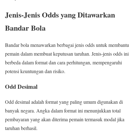
Jenis-Jenis Odds yang Ditawarkan
Bandar Bola
Bandar bola menawarkan berbagai jenis odds untuk membantu
pemain dalam membuat keputusan taruhan. Jenis-jenis odds ini
berbeda dalam format dan cara perhitungan, mempengaruhi
potensi keuntungan dan risiko.
Odd Desimal
Odd desimal adalah format yang paling umum digunakan di
banyak negara. Angka dalam format ini menunjukkan total
pembayaran yang akan diterima pemain termasuk modal jika
taruhan berhasil.