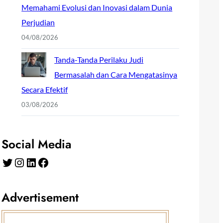
Memahami Evolusi dan Inovasi dalam Dunia
Perjudian
04/08/2026
Tanda-Tanda Perilaku Judi
Bermasalah dan Cara Mengatasinya
Secara Efektif
03/08/2026
Social Media
Twitter
Instagram
LinkedIn
Facebook
Advertisement