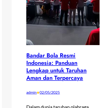
Bandar Bola Resmi
Indonesia: Panduan
Lengkap untuk Taruhan
Aman dan Terpercaya
•
admin
02/05/2025
Dalam dunia taruhan olahraga,