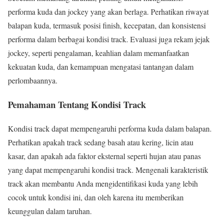
performa kuda dan jockey yang akan berlaga. Perhatikan riwayat
balapan kuda, termasuk posisi finish, kecepatan, dan konsistensi
performa dalam berbagai kondisi track. Evaluasi juga rekam jejak
jockey, seperti pengalaman, keahlian dalam memanfaatkan
kekuatan kuda, dan kemampuan mengatasi tantangan dalam
perlombaannya.
Pemahaman Tentang Kondisi Track
Kondisi track dapat mempengaruhi performa kuda dalam balapan.
Perhatikan apakah track sedang basah atau kering, licin atau
kasar, dan apakah ada faktor eksternal seperti hujan atau panas
yang dapat mempengaruhi kondisi track. Mengenali karakteristik
track akan membantu Anda mengidentifikasi kuda yang lebih
cocok untuk kondisi ini, dan oleh karena itu memberikan
keunggulan dalam taruhan.