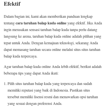
Efektif
Dalam bagian ini, kami akan memberikan panduan lengkap
cara taruhan balap kuda online
tentang
yang efektif. Jika Anda
ingin merasakan sensasi taruhan balap kuda tanpa perlu datang
langsung ke arena, taruhan balap kuda online adalah pilihan yang
tepat untuk Anda. Dengan kemajuan teknologi, sekarang Anda
dapat memasang taruhan secara online melalui situs-situs taruhan
balap kuda terpercaya.
Agar taruhan balap kuda online Anda lebih efektif, berikut adalah
beberapa tips yang dapat Anda ikuti:
Pilih situs taruhan balap kuda yang terpercaya dan sudah
memiliki reputasi yang baik di Indonesia. Pastikan situs
tersebut memiliki lisensi resmi dan menawarkan opsi taruhan
yang sesuai dengan preferensi Anda.