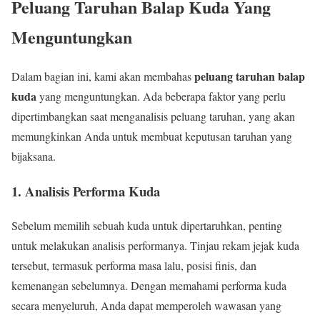
Peluang Taruhan Balap Kuda Yang
Menguntungkan
peluang taruhan balap
Dalam bagian ini, kami akan membahas
kuda
yang menguntungkan. Ada beberapa faktor yang perlu
dipertimbangkan saat menganalisis peluang taruhan, yang akan
memungkinkan Anda untuk membuat keputusan taruhan yang
bijaksana.
1. Analisis Performa Kuda
Sebelum memilih sebuah kuda untuk dipertaruhkan, penting
untuk melakukan analisis performanya. Tinjau rekam jejak kuda
tersebut, termasuk performa masa lalu, posisi finis, dan
kemenangan sebelumnya. Dengan memahami performa kuda
secara menyeluruh, Anda dapat memperoleh wawasan yang