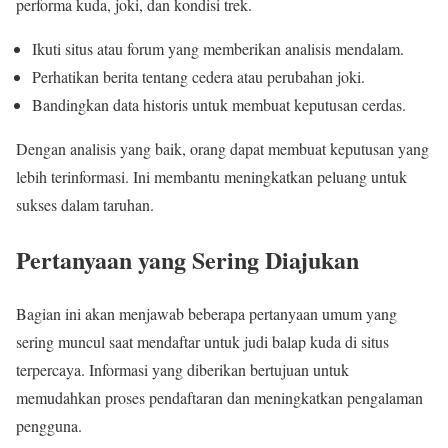
performa kuda, joki, dan kondisi trek.
Ikuti situs atau forum yang memberikan analisis mendalam.
Perhatikan berita tentang cedera atau perubahan joki.
Bandingkan data historis untuk membuat keputusan cerdas.
Dengan analisis yang baik, orang dapat membuat keputusan yang
lebih terinformasi. Ini membantu meningkatkan peluang untuk
sukses dalam taruhan.
Pertanyaan yang Sering Diajukan
Bagian ini akan menjawab beberapa pertanyaan umum yang
sering muncul saat mendaftar untuk judi balap kuda di situs
terpercaya. Informasi yang diberikan bertujuan untuk
memudahkan proses pendaftaran dan meningkatkan pengalaman
pengguna.