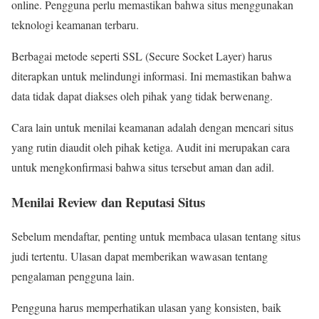
online. Pengguna perlu memastikan bahwa situs menggunakan
teknologi keamanan terbaru.
Berbagai metode seperti SSL (Secure Socket Layer) harus
diterapkan untuk melindungi informasi. Ini memastikan bahwa
data tidak dapat diakses oleh pihak yang tidak berwenang.
Cara lain untuk menilai keamanan adalah dengan mencari situs
yang rutin diaudit oleh pihak ketiga. Audit ini merupakan cara
untuk mengkonfirmasi bahwa situs tersebut aman dan adil.
Menilai Review dan Reputasi Situs
Sebelum mendaftar, penting untuk membaca ulasan tentang situs
judi tertentu. Ulasan dapat memberikan wawasan tentang
pengalaman pengguna lain.
Pengguna harus memperhatikan ulasan yang konsisten, baik