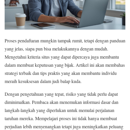
Proses pendaftaran mungkin tampak rumit, tetapi dengan panduan
yang jelas, siapa pun bisa melakukannya dengan mudah.
Mengetahui kriteria situs yang dapat dipercaya juga membantu
dalam membuat keputusan yang bijak. Artikel ini akan membahas
strategi terbaik dan tips praktis yang akan membantu individu
meraih kesuksesan dalam judi balap kuda.
Dengan pengetahuan yang tepat, risiko yang tidak perlu dapat
diminimalkan. Pembaca akan menemukan informasi dasar dan
langkah-langkah yang diperlukan untuk memulai perjalanan
taruhan mereka. Mempelajari proses ini tidak hanya membuat
perjudian lebih menyenangkan tetapi juga meningkatkan peluang