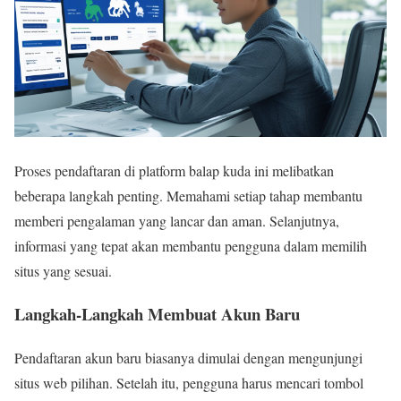
Proses pendaftaran di platform balap kuda ini melibatkan
beberapa langkah penting. Memahami setiap tahap membantu
memberi pengalaman yang lancar dan aman. Selanjutnya,
informasi yang tepat akan membantu pengguna dalam memilih
situs yang sesuai.
Langkah-Langkah Membuat Akun Baru
Pendaftaran akun baru biasanya dimulai dengan mengunjungi
situs web pilihan. Setelah itu, pengguna harus mencari tombol