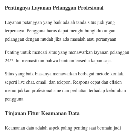
Pentingnya Layanan Pelanggan Profesional
Layanan pelanggan yang baik adalah tanda situs judi yang
terpercaya. Pengguna harus dapat menghubungi dukungan
pelanggan dengan mudah jika ada masalah atau pertanyaan.
Penting untuk mencari situs yang menawarkan layanan pelanggan
24/7. Ini memastikan bahwa bantuan tersedia kapan saja.
Situs yang baik biasanya menawarkan berbagai metode kontak,
seperti live chat, email, dan telepon. Respons cepat dan efisien
menunjukkan profesionalisme dan perhatian terhadap kebutuhan
pengguna.
Tinjauan Fitur Keamanan Data
Keamanan data adalah aspek paling penting saat bermain judi