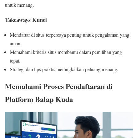
untuk menang.
Takeaways Kunci
Mendaftar di situs terpercaya penting untuk pengalaman yang
aman.
Memahami kriteria situs membantu dalam pemilihan yang
tepat.
Strategi dan tips praktis meningkatkan peluang menang.
Memahami Proses Pendaftaran di
Platform Balap Kuda