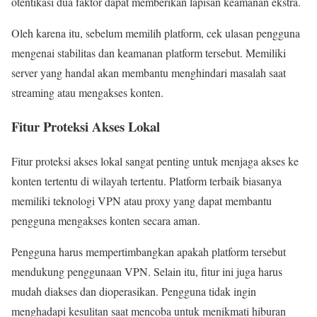
otentikasi dua faktor dapat memberikan lapisan keamanan ekstra.
Oleh karena itu, sebelum memilih platform, cek ulasan pengguna
mengenai stabilitas dan keamanan platform tersebut. Memiliki
server yang handal akan membantu menghindari masalah saat
streaming atau mengakses konten.
Fitur Proteksi Akses Lokal
Fitur proteksi akses lokal sangat penting untuk menjaga akses ke
konten tertentu di wilayah tertentu. Platform terbaik biasanya
memiliki teknologi VPN atau proxy yang dapat membantu
pengguna mengakses konten secara aman.
Pengguna harus mempertimbangkan apakah platform tersebut
mendukung penggunaan VPN. Selain itu, fitur ini juga harus
mudah diakses dan dioperasikan. Pengguna tidak ingin
menghadapi kesulitan saat mencoba untuk menikmati hiburan