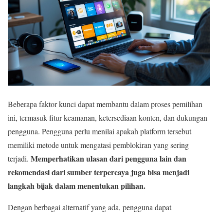
Beberapa faktor kunci dapat membantu dalam proses pemilihan
ini, termasuk fitur keamanan, ketersediaan konten, dan dukungan
pengguna. Pengguna perlu menilai apakah platform tersebut
memiliki metode untuk mengatasi pemblokiran yang sering
Memperhatikan ulasan dari pengguna lain dan
terjadi.
rekomendasi dari sumber terpercaya juga bisa menjadi
langkah bijak dalam menentukan pilihan.
Dengan berbagai alternatif yang ada, pengguna dapat