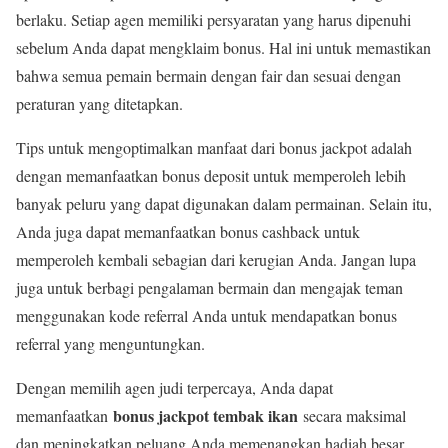
berlaku. Setiap agen memiliki persyaratan yang harus dipenuhi
sebelum Anda dapat mengklaim bonus. Hal ini untuk memastikan
bahwa semua pemain bermain dengan fair dan sesuai dengan
peraturan yang ditetapkan.
Tips untuk mengoptimalkan manfaat dari bonus jackpot adalah
dengan memanfaatkan bonus deposit untuk memperoleh lebih
banyak peluru yang dapat digunakan dalam permainan. Selain itu,
Anda juga dapat memanfaatkan bonus cashback untuk
memperoleh kembali sebagian dari kerugian Anda. Jangan lupa
juga untuk berbagi pengalaman bermain dan mengajak teman
menggunakan kode referral Anda untuk mendapatkan bonus
referral yang menguntungkan.
Dengan memilih agen judi terpercaya, Anda dapat
bonus jackpot tembak ikan
memanfaatkan
secara maksimal
dan meningkatkan peluang Anda memenangkan hadiah besar.