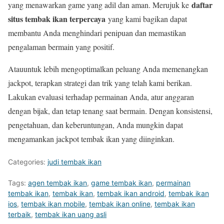
daftar
yang menawarkan game yang adil dan aman. Merujuk ke
situs tembak ikan terpercaya
yang kami bagikan dapat
membantu Anda menghindari penipuan dan memastikan
pengalaman bermain yang positif.
Atauuntuk lebih mengoptimalkan peluang Anda memenangkan
jackpot, terapkan strategi dan trik yang telah kami berikan.
Lakukan evaluasi terhadap permainan Anda, atur anggaran
dengan bijak, dan tetap tenang saat bermain. Dengan konsistensi,
pengetahuan, dan keberuntungan, Anda mungkin dapat
mengamankan jackpot tembak ikan yang diinginkan.
Categories:
judi tembak ikan
Tags:
agen tembak ikan
,
game tembak ikan
,
permainan
tembak ikan
,
tembak ikan
,
tembak ikan android
,
tembak ikan
ios
,
tembak ikan mobile
,
tembak ikan online
,
tembak ikan
terbaik
,
tembak ikan uang asli