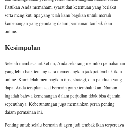
Pastikan Anda memahami syarat dan ketentuan yang berlaku
serta mengikuti tips yang telah kami bagikan untuk meraih
kemenangan yang gemilang dalam permainan tembak ikan
online.
Kesimpulan
Setelah membaca artikel ini, Anda sekarang memiliki pemahaman
yang lebih baik tentang cara memenangkan jackpot tembak ikan
online. Kami telah membagikan tips, strategi, dan panduan yang
dapat Anda terapkan saat bermain game tembak ikan. Namun,
ingatlah bahwa kemenangan dalam perjudian tidak bisa dijamin
sepenuhnya. Keberuntungan juga memainkan peran penting
dalam permainan ini.
Penting untuk selalu bermain di agen judi tembak ikan terpercaya