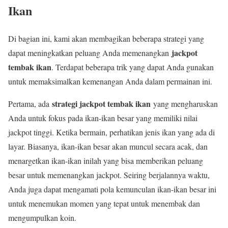
Ikan
Di bagian ini, kami akan membagikan beberapa strategi yang
jackpot
dapat meningkatkan peluang Anda memenangkan
tembak ikan
. Terdapat beberapa trik yang dapat Anda gunakan
untuk memaksimalkan kemenangan Anda dalam permainan ini.
strategi jackpot tembak ikan
Pertama, ada
yang mengharuskan
Anda untuk fokus pada ikan-ikan besar yang memiliki nilai
jackpot tinggi. Ketika bermain, perhatikan jenis ikan yang ada di
layar. Biasanya, ikan-ikan besar akan muncul secara acak, dan
menargetkan ikan-ikan inilah yang bisa memberikan peluang
besar untuk memenangkan jackpot. Seiring berjalannya waktu,
Anda juga dapat mengamati pola kemunculan ikan-ikan besar ini
untuk menemukan momen yang tepat untuk menembak dan
mengumpulkan koin.