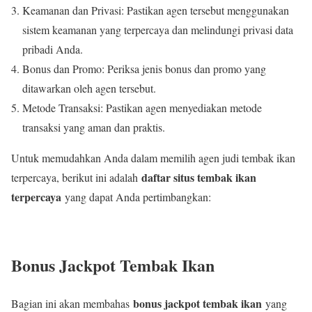
Keamanan dan Privasi: Pastikan agen tersebut menggunakan
sistem keamanan yang terpercaya dan melindungi privasi data
pribadi Anda.
Bonus dan Promo: Periksa jenis bonus dan promo yang
ditawarkan oleh agen tersebut.
Metode Transaksi: Pastikan agen menyediakan metode
transaksi yang aman dan praktis.
Untuk memudahkan Anda dalam memilih agen judi tembak ikan
daftar situs tembak ikan
terpercaya, berikut ini adalah
terpercaya
yang dapat Anda pertimbangkan:
Bonus Jackpot Tembak Ikan
bonus jackpot tembak ikan
Bagian ini akan membahas
yang