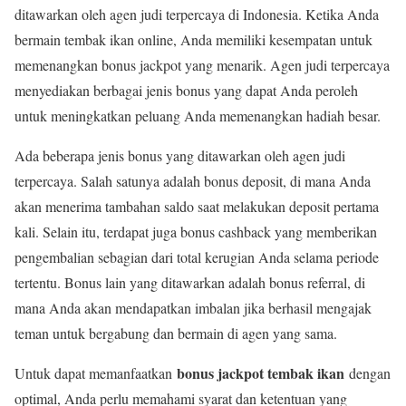
ditawarkan oleh agen judi terpercaya di Indonesia. Ketika Anda
bermain tembak ikan online, Anda memiliki kesempatan untuk
memenangkan bonus jackpot yang menarik. Agen judi terpercaya
menyediakan berbagai jenis bonus yang dapat Anda peroleh
untuk meningkatkan peluang Anda memenangkan hadiah besar.
Ada beberapa jenis bonus yang ditawarkan oleh agen judi
terpercaya. Salah satunya adalah bonus deposit, di mana Anda
akan menerima tambahan saldo saat melakukan deposit pertama
kali. Selain itu, terdapat juga bonus cashback yang memberikan
pengembalian sebagian dari total kerugian Anda selama periode
tertentu. Bonus lain yang ditawarkan adalah bonus referral, di
mana Anda akan mendapatkan imbalan jika berhasil mengajak
teman untuk bergabung dan bermain di agen yang sama.
bonus jackpot tembak ikan
Untuk dapat memanfaatkan
dengan
optimal, Anda perlu memahami syarat dan ketentuan yang