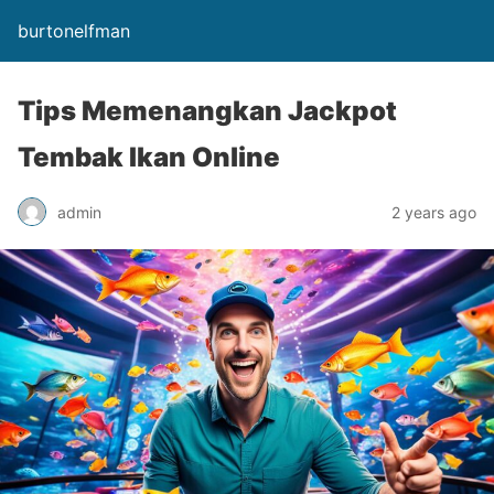
burtonelfman
Tips Memenangkan Jackpot
Tembak Ikan Online
admin
2 years ago