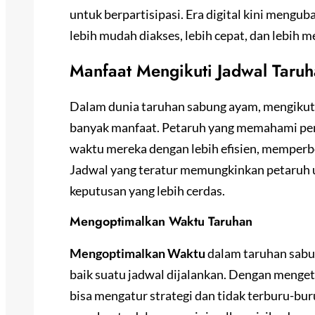
untuk berpartisipasi. Era digital kini meng
lebih mudah diakses, lebih cepat, dan lebih m
Manfaat Mengikuti Jadwal Taru
Dalam dunia taruhan sabung ayam, mengikut
banyak manfaat. Petaruh yang memahami pen
waktu mereka dengan lebih efisien, memper
Jadwal yang teratur memungkinkan petaruh 
keputusan yang lebih cerdas.
Mengoptimalkan Waktu Taruhan
Mengoptimalkan Waktu
dalam taruhan sabu
baik suatu jadwal dijalankan. Dengan menge
bisa mengatur strategi dan tidak terburu-bu