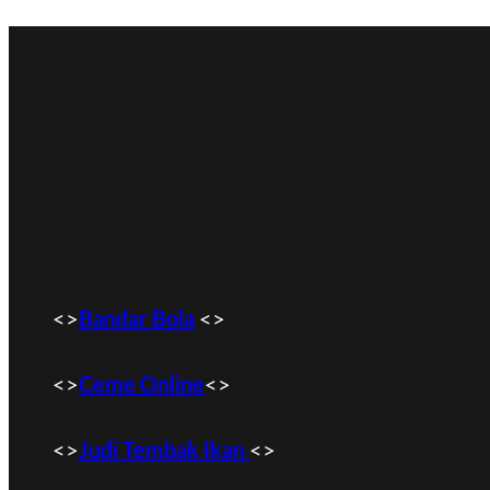
Skip
to
content
<>
Bandar Bola
<>
<>
Ceme Online
<>
<>
Judi Tembak Ikan
<>