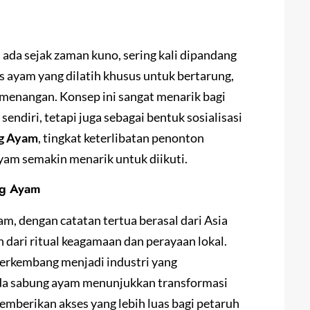
ada sejak zaman kuno, sering kali dipandang
is ayam yang dilatih khusus untuk bertarung,
menangan. Konsep ini sangat menarik bagi
sendiri, tetapi juga sebagai bentuk sosialisasi
g Ayam
, tingkat keterlibatan penonton
am semakin menarik untuk diikuti.
ng Ayam
am, dengan catatan tertua berasal dari Asia
n dari ritual keagamaan dan perayaan lokal.
erkembang menjadi industri yang
a sabung ayam menunjukkan transformasi
memberikan akses yang lebih luas bagi petaruh