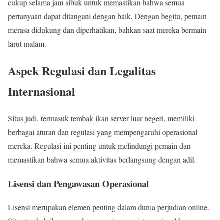
cukup selama jam sibuk untuk memastikan bahwa semua
pertanyaan dapat ditangani dengan baik. Dengan begitu, pemain
merasa didukung dan diperhatikan, bahkan saat mereka bermain
larut malam.
Aspek Regulasi dan Legalitas
Internasional
Situs judi, termasuk tembak ikan server luar negeri, memiliki
berbagai aturan dan regulasi yang mempengaruhi operasional
mereka. Regulasi ini penting untuk melindungi pemain dan
memastikan bahwa semua aktivitas berlangsung dengan adil.
Lisensi dan Pengawasan Operasional
Lisensi merupakan elemen penting dalam dunia perjudian online.