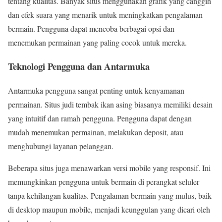
tentang kualitas. Banyak situs menggunakan grafik yang canggih
dan efek suara yang menarik untuk meningkatkan pengalaman
bermain. Pengguna dapat mencoba berbagai opsi dan
menemukan permainan yang paling cocok untuk mereka.
Teknologi Pengguna dan Antarmuka
Antarmuka pengguna sangat penting untuk kenyamanan
permainan. Situs judi tembak ikan asing biasanya memiliki desain
yang intuitif dan ramah pengguna. Pengguna dapat dengan
mudah menemukan permainan, melakukan deposit, atau
menghubungi layanan pelanggan.
Beberapa situs juga menawarkan versi mobile yang responsif. Ini
memungkinkan pengguna untuk bermain di perangkat seluler
tanpa kehilangan kualitas. Pengalaman bermain yang mulus, baik
di desktop maupun mobile, menjadi keunggulan yang dicari oleh