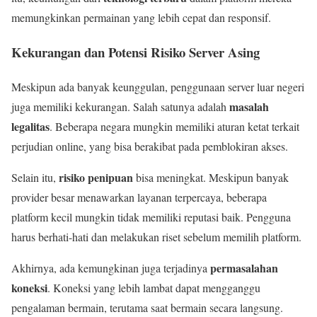
memungkinkan permainan yang lebih cepat dan responsif.
Kekurangan dan Potensi Risiko Server Asing
Meskipun ada banyak keunggulan, penggunaan server luar negeri
masalah
juga memiliki kekurangan. Salah satunya adalah
legalitas
. Beberapa negara mungkin memiliki aturan ketat terkait
perjudian online, yang bisa berakibat pada pemblokiran akses.
risiko penipuan
Selain itu,
bisa meningkat. Meskipun banyak
provider besar menawarkan layanan terpercaya, beberapa
platform kecil mungkin tidak memiliki reputasi baik. Pengguna
harus berhati-hati dan melakukan riset sebelum memilih platform.
permasalahan
Akhirnya, ada kemungkinan juga terjadinya
koneksi
. Koneksi yang lebih lambat dapat mengganggu
pengalaman bermain, terutama saat bermain secara langsung.