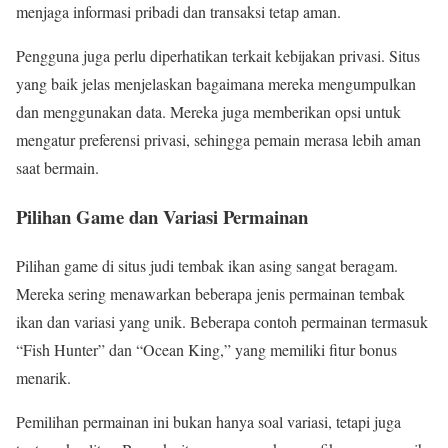
menjaga informasi pribadi dan transaksi tetap aman.
Pengguna juga perlu diperhatikan terkait kebijakan privasi. Situs
yang baik jelas menjelaskan bagaimana mereka mengumpulkan
dan menggunakan data. Mereka juga memberikan opsi untuk
mengatur preferensi privasi, sehingga pemain merasa lebih aman
saat bermain.
Pilihan Game dan Variasi Permainan
Pilihan game di situs judi tembak ikan asing sangat beragam.
Mereka sering menawarkan beberapa jenis permainan tembak
ikan dan variasi yang unik. Beberapa contoh permainan termasuk
“Fish Hunter” dan “Ocean King,” yang memiliki fitur bonus
menarik.
Pemilihan permainan ini bukan hanya soal variasi, tetapi juga