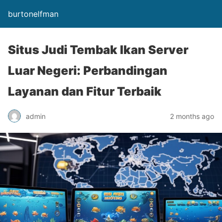
burtonelfman
Situs Judi Tembak Ikan Server
Luar Negeri: Perbandingan
Layanan dan Fitur Terbaik
admin
2 months ago