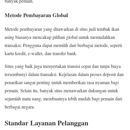
banyak pemain.
Metode Pembayaran Global
Metode pembayaran yang ditawarkan di situs judi tembak ikan
asing biasanya mencakup pilihan global untuk memudahkan
transaksi. Pengguna dapat memilih dari berbagai metode, seperti
kartu kredit, e-wallet, dan transfer bank.
Situs yang baik juga menyertakan transisi cepat dan tanpa biaya
tersembunyi dalam transaksi. Kejelasan dalam proses deposit dan
penarikan sangat penting untuk memberikan rasa nyaman bagi
pemain. Selain itu, banyak situs menawarkan dukungan untuk
sejumlah mata uang, membuatnya lebih mudah bagi pemain dari
berbagai negara.
Standar Layanan Pelanggan