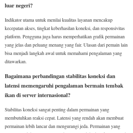
luar negeri?
Indikator utama untuk menilai kualitas layanan mencakup
kecepatan akses, tingkat keberhasilan koneksi, dan responsivitas
platform. Pengguna juga harus memperhatikan grafik permainan
yang jelas dan peluang menang yang fair. Ulasan dari pemain lain
bisa menjadi langkah awal untuk memahami pengalaman yang
ditawarkan.
Bagaimana perbandingan stabilitas koneksi dan
latensi memengaruhi pengalaman bermain tembak
ikan di server internasional?
Stabilitas koneksi sangat penting dalam permainan yang
membutuhkan reaksi cepat. Latensi yang rendah akan membuat
permainan lebih lancar dan mengurangi jeda. Permainan yang