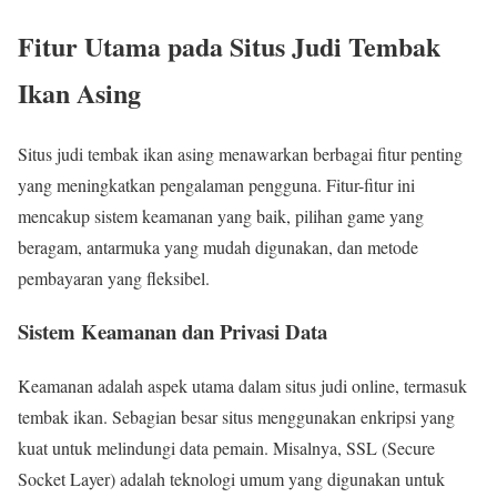
Fitur Utama pada Situs Judi Tembak
Ikan Asing
Situs judi tembak ikan asing menawarkan berbagai fitur penting
yang meningkatkan pengalaman pengguna. Fitur-fitur ini
mencakup sistem keamanan yang baik, pilihan game yang
beragam, antarmuka yang mudah digunakan, dan metode
pembayaran yang fleksibel.
Sistem Keamanan dan Privasi Data
Keamanan adalah aspek utama dalam situs judi online, termasuk
tembak ikan. Sebagian besar situs menggunakan enkripsi yang
kuat untuk melindungi data pemain. Misalnya, SSL (Secure
Socket Layer) adalah teknologi umum yang digunakan untuk