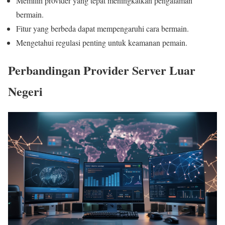
Memilih provider yang tepat meningkatkan pengalaman
bermain.
Fitur yang berbeda dapat mempengaruhi cara bermain.
Mengetahui regulasi penting untuk keamanan pemain.
Perbandingan Provider Server Luar
Negeri