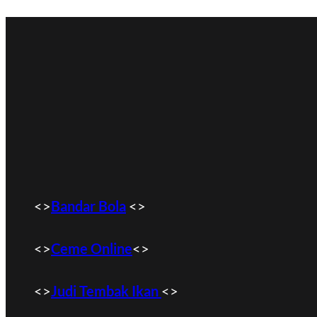
Skip
to
content
<>
Bandar Bola
<>
<>
Ceme Online
<>
<>
Judi Tembak Ikan
<>