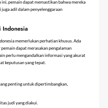
an ini, pemain dapat memastikan bahwa mereka
i juga adil dalam penyelenggaraan
i Indonesia
ndonesia memerlukan perhatian khusus. Ada
ar pemain dapat merasakan pengalaman
n perlu mengandalkan informasi yang akurat
at keputusan yang tepat.
ang penting untuk dipertimbangkan,
tas judi yang diakui.