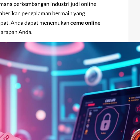
mana perkembangan industri judi online
mberikan pengalaman bermain yang
epat, Anda dapat menemukan
ceme online
harapan Anda.