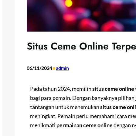
Situs Ceme Online Terpe
•
06/11/2024
admin
Pada tahun 2024, memilih
situs ceme online
bagi para pemain. Dengan banyaknya pilihan
tantangan untuk menemukan
situs ceme onl
meningkat. Pemain perlu memahami cara meng
menikmati
permainan ceme online
dengan n