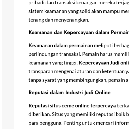
pribadi dan transaksi keuangan mereka terjag
sistem keamanan yang solid akan mampu me
tenang dan menyenangkan.
Keamanan dan Kepercayaan dalam Permai
Keamanan dalam permainan
meliputi berbaga
perlindungan transaksi. Pemain harus memilih
keamanan yang tinggi.
Kepercayaan Judi onl
transparan mengenai aturan dan ketentuan ya
tanpa syarat yang membingungkan, pemain a
Reputasi dalam Industri Judi Online
Reputasi situs ceme online terpercaya
berka
diberikan. Situs yang memiliki reputasi baik
para pengguna. Penting untuk mencari infor