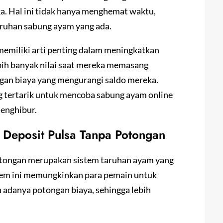
a. Hal ini tidak hanya menghemat waktu,
aruhan sabung ayam yang ada.
memiliki arti penting dalam meningkatkan
ih banyak nilai saat mereka memasang
ngan biaya yang mengurangi saldo mereka.
ng tertarik untuk mencoba sabung ayam online
menghibur.
 Deposit Pulsa Tanpa Potongan
tongan merupakan sistem taruhan ayam yang
tem ini memungkinkan para pemain untuk
adanya potongan biaya, sehingga lebih