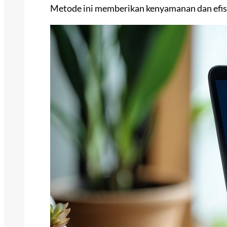
Metode ini memberikan kenyamanan dan efisi