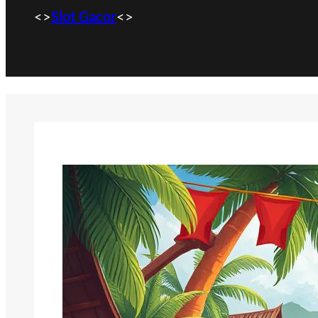
<>
Slot Gacor
<>