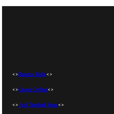
Skip
to
content
<>
Bandar Bola
<>
<>
Ceme Online
<>
<>
Judi Tembak Ikan
<>