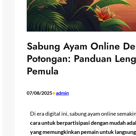
Sabung Ayam Online Dep
Potongan: Panduan Leng
Pemula
•
07/08/2025
admin
Di era digital ini, sabung ayam online semak
cara untuk berpartisipasi dengan mudah adal
yang memungkinkan pemain untuk langsung t