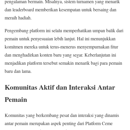
pengalaman bermain. Misalnya, sistem turnamen yang menarik
dan leaderboard memberikan kesempatan untuk bersaing dan
meraih hadiah.
Pengembang platform ini selalu memperhatikan umpan balik dari
pemain untuk penyesuaian lebih lanjut. Hal ini menunjukkan
komitmen mereka untuk terus-menerus menyempurnakan fitur
dan menghadirkan konten baru yang segar. Keberlanjutan ini
menjadikan platform tersebut semakin menarik bagi para pemain
baru dan lama.
Komunitas Aktif dan Interaksi Antar
Pemain
Komunitas yang berkembang pesat dan interaksi yang dinamis
antar pemain merupakan aspek penting dari Platform Ceme