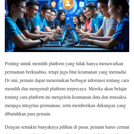
Penting untuk memilih platform yang tidak hanya menawarkan
permainan berkualitas, tetapi juga fitur keamanan yang memadai.
Di sini, pemain dapat menemukan berbagai informasi tentang cara
memilih dan mengenali platform terpercaya. Mereka akan belajar
tentang cara platform ini mengelola keamanan data dan transaksi,
menjaga integritas permainan, serta memberikan dukungan yang
dibutuhkan para pemain.
Dengan semakin banyaknya pilihan di pasar, pemain harus cermat