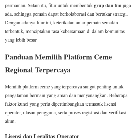
grup dan tim
permainan. Selain itu, fitur untuk membentuk
juga
ada, sehingga pemain dapat berkolaborasi dan bertukar strategi.
Dengan adanya fitur ini, keterikatan antar pemain semakin
terbentuk, menciptakan rasa kebersamaan di dalam komunitas
yang lebih besar.
Panduan Memilih Platform Ceme
Regional Terpercaya
Memilih platform ceme yang terpercaya sangat penting untuk
pengalaman bermain yang aman dan menyenangkan. Beberapa
faktor kunci yang perlu dipertimbangkan termasuk lisensi
operator, ulasan pengguna, serta proses registrasi dan verifikasi
akun.
Lisensi dan Legalitas Operator