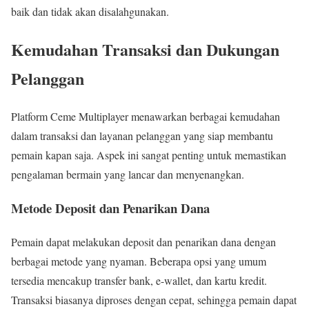
baik dan tidak akan disalahgunakan.
Kemudahan Transaksi dan Dukungan
Pelanggan
Platform Ceme Multiplayer menawarkan berbagai kemudahan
dalam transaksi dan layanan pelanggan yang siap membantu
pemain kapan saja. Aspek ini sangat penting untuk memastikan
pengalaman bermain yang lancar dan menyenangkan.
Metode Deposit dan Penarikan Dana
Pemain dapat melakukan deposit dan penarikan dana dengan
berbagai metode yang nyaman. Beberapa opsi yang umum
tersedia mencakup transfer bank, e-wallet, dan kartu kredit.
Transaksi biasanya diproses dengan cepat, sehingga pemain dapat