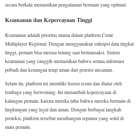
secara berkala memastikan pengalaman bermain yang optimal.
Keamanan dan Kepercayaan Tinggi
Keamanan adalah prioritas utama dalam platform Ceme
Multiplayer Regional. Dengan menggunakan enkripsi data tingkat
tinggi, pemain bisa merasa tenang saat bertransaksi. Sistem
keamanan yang canggih memastikan bahwa semua informasi
pribadi dan keuangan tetap aman dari potensi ancaman.
Selain itu, platform ini memiliki lisensi resmi dan diatur oleh
lembaga yang berwenang. Ini menambah kepercayaan di
kalangan pemain, karena mereka tahu bahwa mereka bermain di
lingkungan yang legal dan aman. Dengan berbagai langkah
proteksi, platform tersebut membangun reputasi yang solid di
mata pemain.