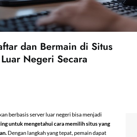
tar dan Bermain di Situs
 Luar Negeri Secara
an berbasis server luar negeri bisa menjadi
ing untuk mengetahui cara memilih situs yang
an.
Dengan langkah yang tepat, pemain dapat