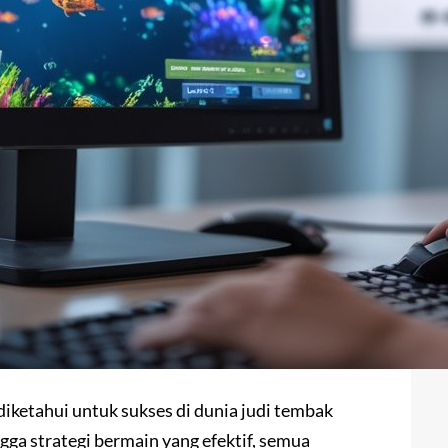
iketahui untuk sukses di dunia judi tembak
gga strategi bermain yang efektif, semua