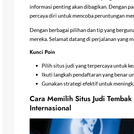
informasi penting akan dibagikan. Dengan pan
percaya diri untuk mencoba peruntungan me
Dengan berbagai pilihan dan tip yang berg
mereka. Selamat datang di perjalanan yang 
Kunci Poin
Pilih situs judi yang terpercaya untuk 
Ikuti langkah pendaftaran yang benar u
Gunakan strategi efektif untuk mening
Cara Memilih Situs Judi Tembak
Internasional