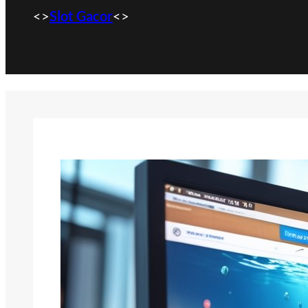
<>
Slot Gacor
<>