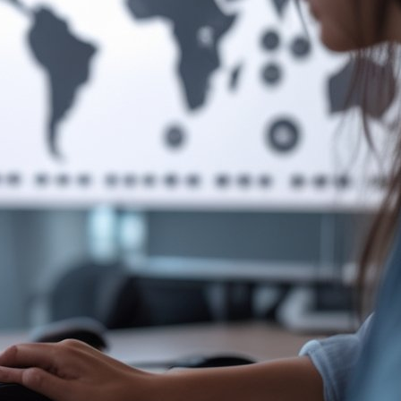
Memahami Evolusi dan Inovasi dalam Dunia
Perjudian
04/08/2026
Tanda-Tanda Perilaku Judi
Bermasalah dan Cara Mengatasinya
Secara Efektif
03/08/2026
Social Media
Twitter
Instagram
LinkedIn
Facebook
Advertisement