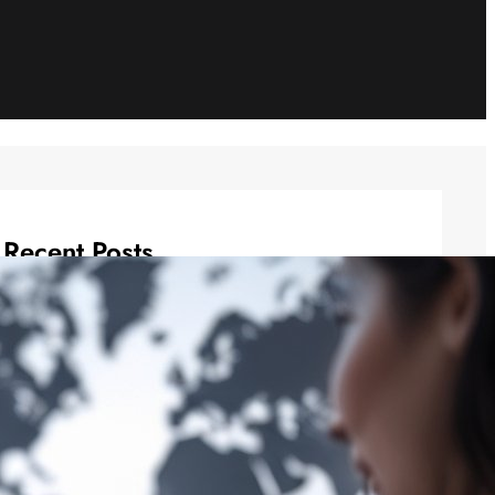
Recent Posts
Tips Mengelola Anggaran Hiburan
untuk Permainan Berbasis Peluang
Secara Efektif
05/08/2026
Perbedaan Permainan Slot
Tradisional dan Slot Digital Modern: