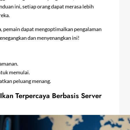
duan ini, setiap orang dapat merasa lebih
reka.
una, pemain dapat mengoptimalkan pengalaman
menegangkan dan menyenangkan ini!
keamanan.
ntuk memulai.
katkan peluang menang.
 Ikan Terpercaya Berbasis Server