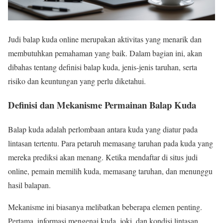
Judi balap kuda online merupakan aktivitas yang menarik dan
membutuhkan pemahaman yang baik. Dalam bagian ini, akan
dibahas tentang definisi balap kuda, jenis-jenis taruhan, serta
risiko dan keuntungan yang perlu diketahui.
Definisi dan Mekanisme Permainan Balap Kuda
Balap kuda adalah perlombaan antara kuda yang diatur pada
lintasan tertentu. Para petaruh memasang taruhan pada kuda yang
mereka prediksi akan menang. Ketika mendaftar di situs judi
online, pemain memilih kuda, memasang taruhan, dan menunggu
hasil balapan.
Mekanisme ini biasanya melibatkan beberapa elemen penting.
Pertama, informasi mengenai kuda, joki, dan kondisi lintasan