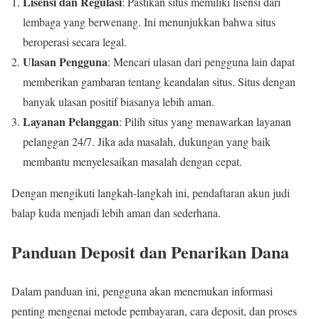
Lisensi dan Regulasi
: Pastikan situs memiliki lisensi dari
lembaga yang berwenang. Ini menunjukkan bahwa situs
beroperasi secara legal.
Ulasan Pengguna
: Mencari ulasan dari pengguna lain dapat
memberikan gambaran tentang keandalan situs. Situs dengan
banyak ulasan positif biasanya lebih aman.
Layanan Pelanggan
: Pilih situs yang menawarkan layanan
pelanggan 24/7. Jika ada masalah, dukungan yang baik
membantu menyelesaikan masalah dengan cepat.
Dengan mengikuti langkah-langkah ini, pendaftaran akun judi
balap kuda menjadi lebih aman dan sederhana.
Panduan Deposit dan Penarikan Dana
Dalam panduan ini, pengguna akan menemukan informasi
penting mengenai metode pembayaran, cara deposit, dan proses