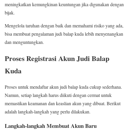
meningkatkan kemungkinan keuntungan jika digunakan dengan
bijak.
Mengelola taruhan dengan baik dan memahami risiko yang ada,
bisa membuat pengalaman judi balap kuda lebih menyenangkan
dan menguntungkan.
Proses Registrasi Akun Judi Balap
Kuda
Proses untuk mendaftar akun judi balap kuda cukup sederhana.
Namun, setiap langkah harus diikuti dengan cermat untuk
memastikan keamanan dan keaslian akun yang dibuat. Berikut
adalah langkah-langkah yang perlu dilakukan.
Langkah-langkah Membuat Akun Baru