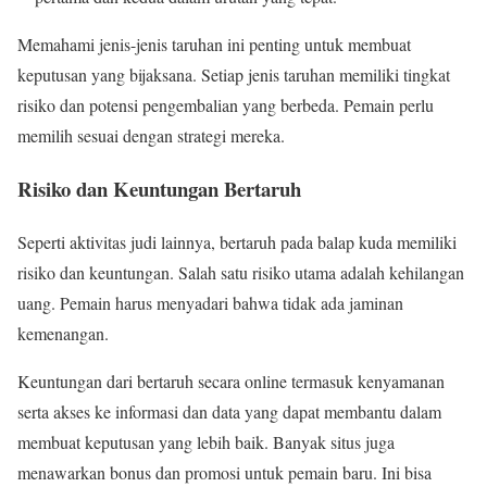
Memahami jenis-jenis taruhan ini penting untuk membuat
keputusan yang bijaksana. Setiap jenis taruhan memiliki tingkat
risiko dan potensi pengembalian yang berbeda. Pemain perlu
memilih sesuai dengan strategi mereka.
Risiko dan Keuntungan Bertaruh
Seperti aktivitas judi lainnya, bertaruh pada balap kuda memiliki
risiko dan keuntungan. Salah satu risiko utama adalah kehilangan
uang. Pemain harus menyadari bahwa tidak ada jaminan
kemenangan.
Keuntungan dari bertaruh secara online termasuk kenyamanan
serta akses ke informasi dan data yang dapat membantu dalam
membuat keputusan yang lebih baik. Banyak situs juga
menawarkan bonus dan promosi untuk pemain baru. Ini bisa