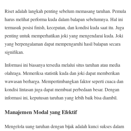
Riset adalah langkah penting sebelum memasang taruhan. Pemula
harus melihat performa kuda dalam balapan sebelumnya. Hal ini
termasuk posisi finish, kecepatan, dan kondisi kuda saat itu. Juga
penting untuk memperhatikan joki yang mengendarai kuda. Joki
yang berpengalaman dapat mempengaruhi hasil balapan secara
signifikan.
Informasi ini biasanya tersedia melalui situs taruhan atau media
olahraga. Memeriksa statistik kuda dan joki dapat memberikan
wawasan berharga. Mempertimbangkan faktor seperti cuaca dan
kondisi lintasan juga dapat membuat perbedaan besar. Dengan
informasi ini, keputusan taruhan yang lebih baik bisa diambil.
Manajemen Modal yang Efektif
Mengelola uang taruhan dengan bijak adalah kunci sukses dalam