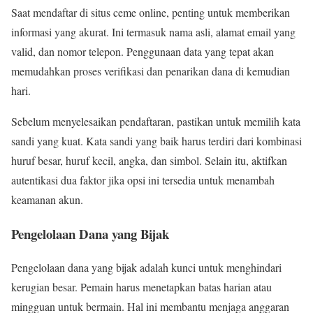
Saat mendaftar di situs ceme online, penting untuk memberikan
informasi yang akurat. Ini termasuk nama asli, alamat email yang
valid, dan nomor telepon. Penggunaan data yang tepat akan
memudahkan proses verifikasi dan penarikan dana di kemudian
hari.
Sebelum menyelesaikan pendaftaran, pastikan untuk memilih kata
sandi yang kuat. Kata sandi yang baik harus terdiri dari kombinasi
huruf besar, huruf kecil, angka, dan simbol. Selain itu, aktifkan
autentikasi dua faktor jika opsi ini tersedia untuk menambah
keamanan akun.
Pengelolaan Dana yang Bijak
Pengelolaan dana yang bijak adalah kunci untuk menghindari
kerugian besar. Pemain harus menetapkan batas harian atau
mingguan untuk bermain. Hal ini membantu menjaga anggaran