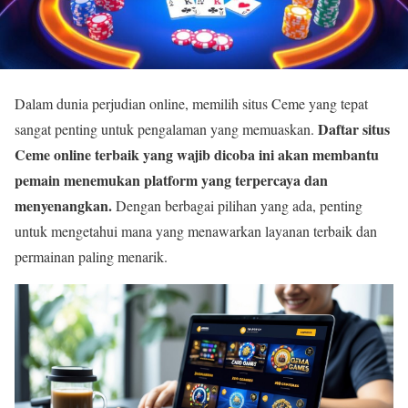
Dalam dunia perjudian online, memilih situs Ceme yang tepat
Daftar situs
sangat penting untuk pengalaman yang memuaskan.
Ceme online terbaik yang wajib dicoba ini akan membantu
pemain menemukan platform yang terpercaya dan
menyenangkan.
Dengan berbagai pilihan yang ada, penting
untuk mengetahui mana yang menawarkan layanan terbaik dan
permainan paling menarik.