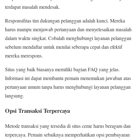
terdapat masalah mendesak.
Responsifitas tim dukungan pelanggan adalah kunci. Mereka
harus mampu menjawab pertanyaan dan menyelesaikan masalah
dalam waktu singkat. Cobalah menghubungi layanan pelanggan
sebelum mendaftar untuk menilai seberapa cepat dan efektif
mereka merespons.
Situs yang baik biasanya memiliki bagian FAQ yang jelas.
Informasi ini dapat membantu pemain menemukan jawaban atas
pertanyaan umum tanpa harus menghubungi layanan pelanggan
langsung.
Opsi Transaksi Terpercaya
Metode transaksi yang tersedia di situs ceme harus beragam dan
terpercaya. Pemain sebaiknya memperhatikan opsi pembayaran