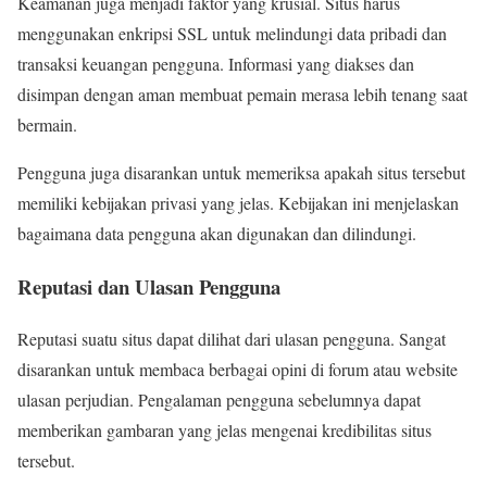
Keamanan juga menjadi faktor yang krusial. Situs harus
menggunakan enkripsi SSL untuk melindungi data pribadi dan
transaksi keuangan pengguna. Informasi yang diakses dan
disimpan dengan aman membuat pemain merasa lebih tenang saat
bermain.
Pengguna juga disarankan untuk memeriksa apakah situs tersebut
memiliki kebijakan privasi yang jelas. Kebijakan ini menjelaskan
bagaimana data pengguna akan digunakan dan dilindungi.
Reputasi dan Ulasan Pengguna
Reputasi suatu situs dapat dilihat dari ulasan pengguna. Sangat
disarankan untuk membaca berbagai opini di forum atau website
ulasan perjudian. Pengalaman pengguna sebelumnya dapat
memberikan gambaran yang jelas mengenai kredibilitas situs
tersebut.