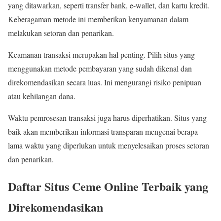
yang ditawarkan, seperti transfer bank, e-wallet, dan kartu kredit.
Keberagaman metode ini memberikan kenyamanan dalam
melakukan setoran dan penarikan.
Keamanan transaksi merupakan hal penting. Pilih situs yang
menggunakan metode pembayaran yang sudah dikenal dan
direkomendasikan secara luas. Ini mengurangi risiko penipuan
atau kehilangan dana.
Waktu pemrosesan transaksi juga harus diperhatikan. Situs yang
baik akan memberikan informasi transparan mengenai berapa
lama waktu yang diperlukan untuk menyelesaikan proses setoran
dan penarikan.
Daftar Situs Ceme Online Terbaik yang
Direkomendasikan