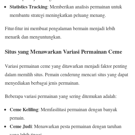
Statistics Tracking
: Memberikan analisis permainan untuk
membantu strategi meningkatkan peluang menang.
Fitur-fitur ini membuat pengalaman bermain menjadi lebih
menarik dan menguntungkan.
Situs yang Menawarkan Variasi Permainan Ceme
Variasi permainan ceme yang ditawarkan menjadi faktor penting
dalam memilih situs. Pemain cenderung mencari situs yang dapat
menyediakan berbagai jenis permainan.
Beberapa variasi permainan yang sering ditemukan adalah:
Ceme Keliling
: Memfasilitasi permainan dengan banyak
pemain.
Ceme Judi
: Menawarkan pesta permainan dengan taruhan
yang lebih tinggi.