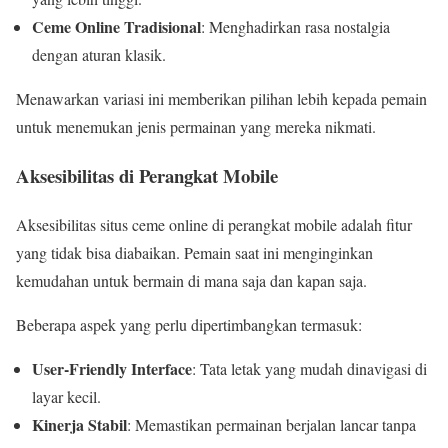
Ceme Online Tradisional
: Menghadirkan rasa nostalgia
dengan aturan klasik.
Menawarkan variasi ini memberikan pilihan lebih kepada pemain
untuk menemukan jenis permainan yang mereka nikmati.
Aksesibilitas di Perangkat Mobile
Aksesibilitas situs ceme online di perangkat mobile adalah fitur
yang tidak bisa diabaikan. Pemain saat ini menginginkan
kemudahan untuk bermain di mana saja dan kapan saja.
Beberapa aspek yang perlu dipertimbangkan termasuk:
User-Friendly Interface
: Tata letak yang mudah dinavigasi di
layar kecil.
Kinerja Stabil
: Memastikan permainan berjalan lancar tanpa