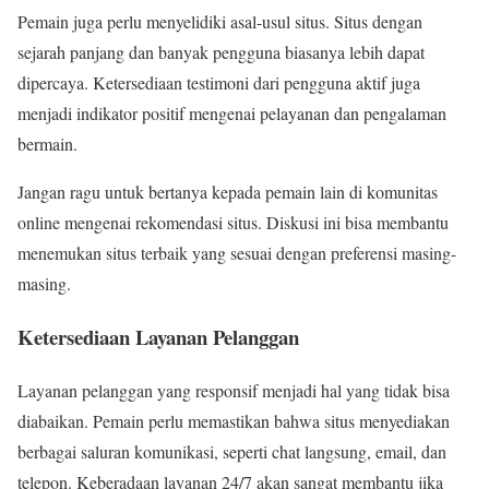
Pemain juga perlu menyelidiki asal-usul situs. Situs dengan
sejarah panjang dan banyak pengguna biasanya lebih dapat
dipercaya. Ketersediaan testimoni dari pengguna aktif juga
menjadi indikator positif mengenai pelayanan dan pengalaman
bermain.
Jangan ragu untuk bertanya kepada pemain lain di komunitas
online mengenai rekomendasi situs. Diskusi ini bisa membantu
menemukan situs terbaik yang sesuai dengan preferensi masing-
masing.
Ketersediaan Layanan Pelanggan
Layanan pelanggan yang responsif menjadi hal yang tidak bisa
diabaikan. Pemain perlu memastikan bahwa situs menyediakan
berbagai saluran komunikasi, seperti chat langsung, email, dan
telepon. Keberadaan layanan 24/7 akan sangat membantu jika