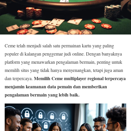
Ceme telah menjadi salah satu permainan kartu yang paling
populer di kalangan penggemar judi online. Dengan banyaknya
platform yang menawarkan pengalaman bermain, penting untuk
memilih situs yang tidak hanya menyenangkan, tetapi juga aman
Memilih Ceme multiplayer regional terpercaya
dan terpercaya.
menjamin keamanan data pemain dan memberikan
pengalaman bermain yang lebih baik.