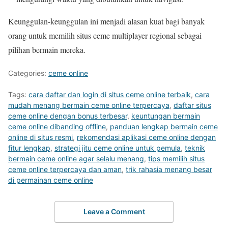
Keunggulan-keunggulan ini menjadi alasan kuat bagi banyak
orang untuk memilih situs ceme multiplayer regional sebagai
pilihan bermain mereka.
Categories:
ceme online
Tags:
cara daftar dan login di situs ceme online terbaik
,
cara
mudah menang bermain ceme online terpercaya
,
daftar situs
ceme online dengan bonus terbesar
,
keuntungan bermain
ceme online dibanding offline
,
panduan lengkap bermain ceme
online di situs resmi
,
rekomendasi aplikasi ceme online dengan
fitur lengkap
,
strategi jitu ceme online untuk pemula
,
teknik
bermain ceme online agar selalu menang
,
tips memilih situs
ceme online terpercaya dan aman
,
trik rahasia menang besar
di permainan ceme online
Leave a Comment