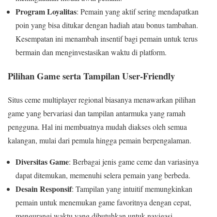
Program Loyalitas
: Pemain yang aktif sering mendapatkan
poin yang bisa ditukar dengan hadiah atau bonus tambahan.
Kesempatan ini menambah insentif bagi pemain untuk terus
bermain dan menginvestasikan waktu di platform.
Pilihan Game serta Tampilan User-Friendly
Situs ceme multiplayer regional biasanya menawarkan pilihan
game yang bervariasi dan tampilan antarmuka yang ramah
pengguna. Hal ini membuatnya mudah diakses oleh semua
kalangan, mulai dari pemula hingga pemain berpengalaman.
Diversitas Game
: Berbagai jenis game ceme dan variasinya
dapat ditemukan, memenuhi selera pemain yang berbeda.
Desain Responsif
: Tampilan yang intuitif memungkinkan
pemain untuk menemukan game favoritnya dengan cepat,
mengurangi waktu yang dibutuhkan untuk navigasi.