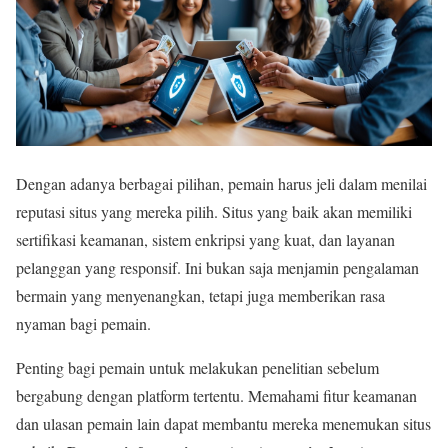
Dengan adanya berbagai pilihan, pemain harus jeli dalam menilai
reputasi situs yang mereka pilih. Situs yang baik akan memiliki
sertifikasi keamanan, sistem enkripsi yang kuat, dan layanan
pelanggan yang responsif. Ini bukan saja menjamin pengalaman
bermain yang menyenangkan, tetapi juga memberikan rasa
nyaman bagi pemain.
Penting bagi pemain untuk melakukan penelitian sebelum
bergabung dengan platform tertentu. Memahami fitur keamanan
dan ulasan pemain lain dapat membantu mereka menemukan situs