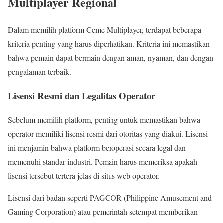
Multiplayer Regional
Dalam memilih platform Ceme Multiplayer, terdapat beberapa
kriteria penting yang harus diperhatikan. Kriteria ini memastikan
bahwa pemain dapat bermain dengan aman, nyaman, dan dengan
pengalaman terbaik.
Lisensi Resmi dan Legalitas Operator
Sebelum memilih platform, penting untuk memastikan bahwa
operator memiliki lisensi resmi dari otoritas yang diakui. Lisensi
ini menjamin bahwa platform beroperasi secara legal dan
memenuhi standar industri. Pemain harus memeriksa apakah
lisensi tersebut tertera jelas di situs web operator.
Lisensi dari badan seperti PAGCOR (Philippine Amusement and
Gaming Corporation) atau pemerintah setempat memberikan