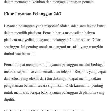
dalam menangani keluhan dan menjaga kepuasan pemain.
Fitur Layanan Pelanggan 24/7
Layanan pelanggan yang responsif adalah salah satu faktor kunci
dalam memilih platform. Pemain harus memastikan bahwa
platform menyediakan layanan pelanggan 24 jam sehari, 7 hari
seminggu. Ini penting untuk menangani masalah yang mungkin
timbul saat bermain.
Pemain dapat menghubungi layanan pelanggan melalui berbagai
metode, seperti live chat, email, atau telepon. Respons yang cepat
dan solusi yang efektif dari tim dukungan dapat meningkatkan
pengalaman bermain secara signifikan. Oleh karena itu, penting
untuk menilai seberapa baik layanan pelanggan di platform yang
dipilih.