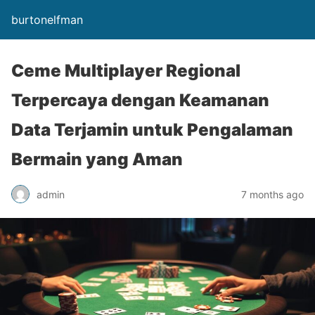
burtonelfman
Ceme Multiplayer Regional
Terpercaya dengan Keamanan
Data Terjamin untuk Pengalaman
Bermain yang Aman
admin
7 months ago