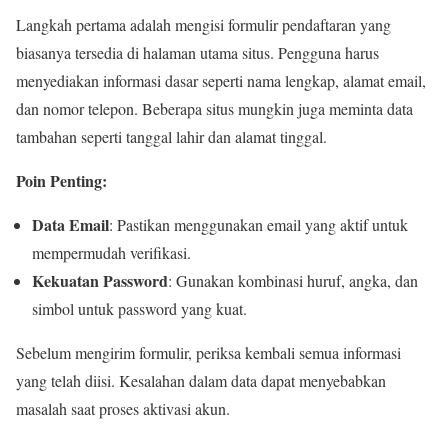
Langkah pertama adalah mengisi formulir pendaftaran yang
biasanya tersedia di halaman utama situs. Pengguna harus
menyediakan informasi dasar seperti nama lengkap, alamat email,
dan nomor telepon. Beberapa situs mungkin juga meminta data
tambahan seperti tanggal lahir dan alamat tinggal.
Poin Penting:
Data Email
: Pastikan menggunakan email yang aktif untuk
mempermudah verifikasi.
Kekuatan Password
: Gunakan kombinasi huruf, angka, dan
simbol untuk password yang kuat.
Sebelum mengirim formulir, periksa kembali semua informasi
yang telah diisi. Kesalahan dalam data dapat menyebabkan
masalah saat proses aktivasi akun.