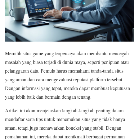
Memilih situs game yang terpercaya akan membantu mencegah
masalah yang biasa terjadi di dunia maya, seperti penipuan atau
pelanggaran data. Pemula harus memahami tanda-tanda situs
yang aman dan cara mengevaluasi reputasi platform tersebut.
Dengan informasi yang tepat, mereka dapat membuat keputusan
yang lebih baik dan bermain dengan tenang.
Artikel ini akan menjelaskan langkah-langkah penting dalam
mendaftar serta tips untuk menemukan situs yang tidak hanya
aman, tetapi juga menawarkan koneksi yang stabil. Dengan
pemahaman ini, mereka dapat menikmati berbagai permainan