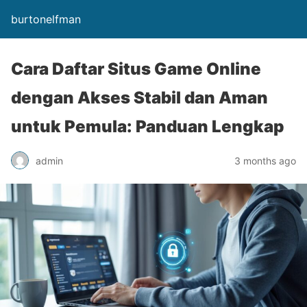
burtonelfman
Cara Daftar Situs Game Online
dengan Akses Stabil dan Aman
untuk Pemula: Panduan Lengkap
admin
3 months ago