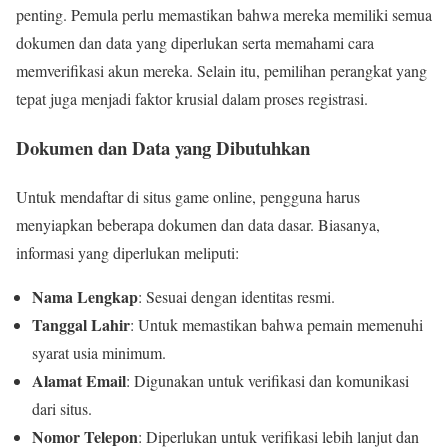
penting. Pemula perlu memastikan bahwa mereka memiliki semua
dokumen dan data yang diperlukan serta memahami cara
memverifikasi akun mereka. Selain itu, pemilihan perangkat yang
tepat juga menjadi faktor krusial dalam proses registrasi.
Dokumen dan Data yang Dibutuhkan
Untuk mendaftar di situs game online, pengguna harus
menyiapkan beberapa dokumen dan data dasar. Biasanya,
informasi yang diperlukan meliputi:
Nama Lengkap
: Sesuai dengan identitas resmi.
Tanggal Lahir
: Untuk memastikan bahwa pemain memenuhi
syarat usia minimum.
Alamat Email
: Digunakan untuk verifikasi dan komunikasi
dari situs.
Nomor Telepon
: Diperlukan untuk verifikasi lebih lanjut dan