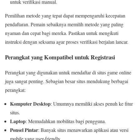
untuk verifikasi manual.
Pemilihan metode yang tepat dapat mempengaruhi kecepatan
pendaftaran. Pemain sebaiknya memilih metode yang paling
nyaman dan cepat bagi mereka. Pastikan untuk mengikuti
instruksi dengan seksama agar proses verifikasi berjalan lancar.
Perangkat yang Kompatibel untuk Registrasi
Perangkat yang digunakan untuk mendaftar di situs game online
juga sangat penting. Sebagian besar situs mendukung berbagai
perangkat:
Komputer Desktop
: Umumnya memiliki akses penuh ke fitur
situs.
Laptop
: Memudahkan mobilitas bagi pengguna.
Ponsel Pintar
: Banyak situs menawarkan aplikasi atau versi
mobile yang user-friendly.