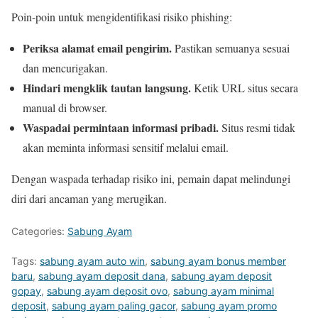
Poin-poin untuk mengidentifikasi risiko phishing:
Periksa alamat email pengirim.
Pastikan semuanya sesuai
dan mencurigakan.
Hindari mengklik tautan langsung.
Ketik URL situs secara
manual di browser.
Waspadai permintaan informasi pribadi.
Situs resmi tidak
akan meminta informasi sensitif melalui email.
Dengan waspada terhadap risiko ini, pemain dapat melindungi
diri dari ancaman yang merugikan.
Categories:
Sabung Ayam
Tags:
sabung ayam auto win
,
sabung ayam bonus member
baru
,
sabung ayam deposit dana
,
sabung ayam deposit
gopay
,
sabung ayam deposit ovo
,
sabung ayam minimal
deposit
,
sabung ayam paling gacor
,
sabung ayam promo