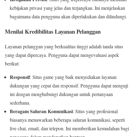
kebijakan privasi yang jelas dan terjangkau. Ini menjelaskan
bagaimana data pengguna akan diperlakukan dan dilindungi.
Menilai Kredibilitas Layanan Pelanggan
Layanan pelanggan yang berkualitas tinggi adalah tanda situs
yang dapat dipercaya. Pengguna dapat mengevaluasi aspek
berikut:
Responsif
: Situs game yang baik menyediakan layanan
dukungan yang cepat dan responsif. Pengguna dapat menguji
ini dengan menghubungi dukungan untuk pertanyaan
sederhana.
Beragam Saluran Komunikasi
: Situs yang profesional
biasanya menawarkan beberapa saluran komunikasi, seperti
live chat, email, dan telepon. Ini memberikan kemudahan bagi
pengguna dalam mendapatkan bantuan.