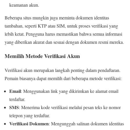
keamanan akun.
Beberapa situs mungkin juga meminta dokumen identitas
tambahan, seperti KTP atau SIM, untuk proses verifikasi yang
lebih ketat. Pengguna harus memastikan bahwa semua informasi
yang diberikan akurat dan sesuai dengan dokumen resmi mereka.
Memilih Metode Verifikasi Akun
Verifikasi akun merupakan langkah penting dalam pendaftaran.
Pemain biasanya dapat memilih dari beberapa metode verifikasi:
Email
: Menggunakan link yang dikirimkan ke alamat email
terdaftar.
SMS
: Menerima kode verifikasi melalui pesan teks ke nomor
telepon yang terdaftar.
Verifikasi Dokumen
: Mengunggah salinan dokumen identitas