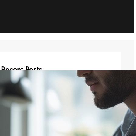
Recent Posts
Cara Daftar Akun Sabung Ayam
338A Taruhan Online Resmi
Terpercaya untuk Tahun 2026
06/08/2026
Tips Mengelola Anggaran Hiburan
untuk Permainan Berbasis Peluang