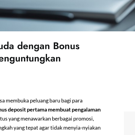
Kuda dengan Bonus
Menguntungkan
sa membuka peluang baru bagi para
nus deposit pertama membuat pengalaman
tus yang menawarkan berbagai promosi,
ngkah yang tepat agar tidak menyia-nyiakan