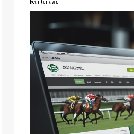
keuntungan.