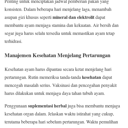
Penting untuk menciptakan jadwal pemberian pakan yang
konsisten. Dalam beberapa hari menjelang laga, menambah
mineral dan elektrolit
asupan gizi khusus seperti
dapat
membantu ayam menjaga stamina dan kekuatan. Air bersih dan
segar juga harus selalu tersedia untuk memastikan ayam tetap
terhidrasi.
Manajemen Kesehatan Menjelang Pertarungan
Kesehatan ayam harus dipantau secara ketat menjelang hari
kesehatan
pertarungan. Rutin memeriksa tanda-tanda
dapat
mencegah masalah serius. Vaksinasi dan pencegahan penyakit
harus dilakukan untuk menjaga daya tahan tubuh ayam.
suplementasi herbal
Penggunaan
juga bisa membantu menjaga
kesehatan organ dalam. Jelaskan waktu istirahat yang cukup,
terutama beberapa hari sebelum pertarungan. Waktu pemulihan