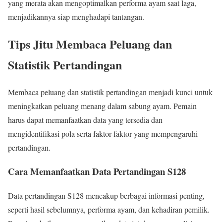
yang merata akan mengoptimalkan performa ayam saat laga,
menjadikannya siap menghadapi tantangan.
Tips Jitu Membaca Peluang dan
Statistik Pertandingan
Membaca peluang dan statistik pertandingan menjadi kunci untuk
meningkatkan peluang menang dalam sabung ayam. Pemain
harus dapat memanfaatkan data yang tersedia dan
mengidentifikasi pola serta faktor-faktor yang mempengaruhi
pertandingan.
Cara Memanfaatkan Data Pertandingan S128
Data pertandingan S128 mencakup berbagai informasi penting,
seperti hasil sebelumnya, performa ayam, dan kehadiran pemilik.