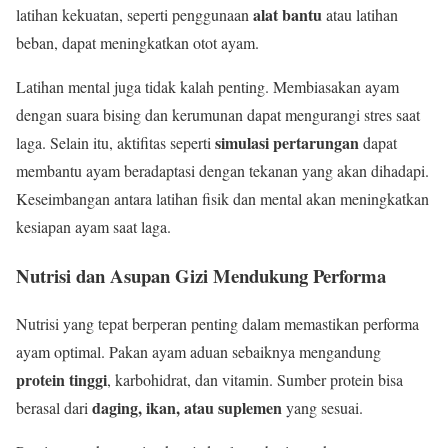
alat bantu
latihan kekuatan, seperti penggunaan
atau latihan
beban, dapat meningkatkan otot ayam.
Latihan mental juga tidak kalah penting. Membiasakan ayam
dengan suara bising dan kerumunan dapat mengurangi stres saat
simulasi pertarungan
laga. Selain itu, aktifitas seperti
dapat
membantu ayam beradaptasi dengan tekanan yang akan dihadapi.
Keseimbangan antara latihan fisik dan mental akan meningkatkan
kesiapan ayam saat laga.
Nutrisi dan Asupan Gizi Mendukung Performa
Nutrisi yang tepat berperan penting dalam memastikan performa
ayam optimal. Pakan ayam aduan sebaiknya mengandung
protein tinggi
, karbohidrat, dan vitamin. Sumber protein bisa
daging, ikan, atau suplemen
berasal dari
yang sesuai.