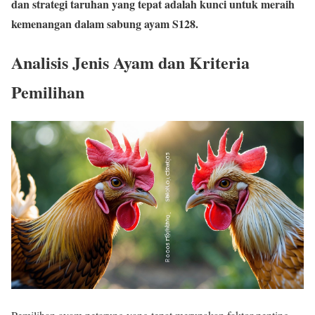
dan strategi taruhan yang tepat adalah kunci untuk meraih
kemenangan dalam sabung ayam S128.
Analisis Jenis Ayam dan Kriteria
Pemilihan