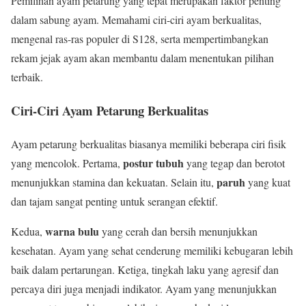
Pemilihan ayam petarung yang tepat merupakan faktor penting
dalam sabung ayam. Memahami ciri-ciri ayam berkualitas,
mengenal ras-ras populer di S128, serta mempertimbangkan
rekam jejak ayam akan membantu dalam menentukan pilihan
terbaik.
Ciri-Ciri Ayam Petarung Berkualitas
Ayam petarung berkualitas biasanya memiliki beberapa ciri fisik
postur tubuh
yang mencolok. Pertama,
yang tegap dan berotot
paruh
menunjukkan stamina dan kekuatan. Selain itu,
yang kuat
dan tajam sangat penting untuk serangan efektif.
warna bulu
Kedua,
yang cerah dan bersih menunjukkan
kesehatan. Ayam yang sehat cenderung memiliki kebugaran lebih
baik dalam pertarungan. Ketiga, tingkah laku yang agresif dan
percaya diri juga menjadi indikator. Ayam yang menunjukkan