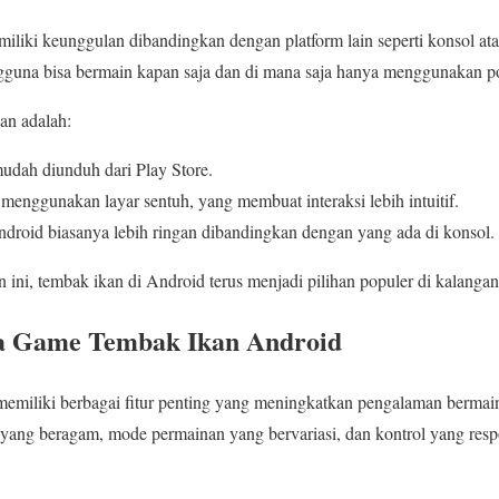
liki keunggulan dibandingkan dengan platform lain seperti konsol at
ngguna bisa bermain kapan saja dan di mana saja hanya menggunakan p
an adalah:
udah diunduh dari Play Store.
enggunakan layar sentuh, yang membuat interaksi lebih intuitif.
roid biasanya lebih ringan dibandingkan dengan yang ada di konsol.
ini, tembak ikan di Android terus menjadi pilihan populer di kalanga
a Game Tembak Ikan Android
miliki berbagai fitur penting yang meningkatkan pengalaman bermain. F
a yang beragam, mode permainan yang bervariasi, dan kontrol yang resp