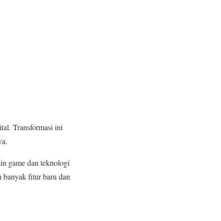
al. Transformasi ini
ya.
sain game dan teknologi
banyak fitur baru dan