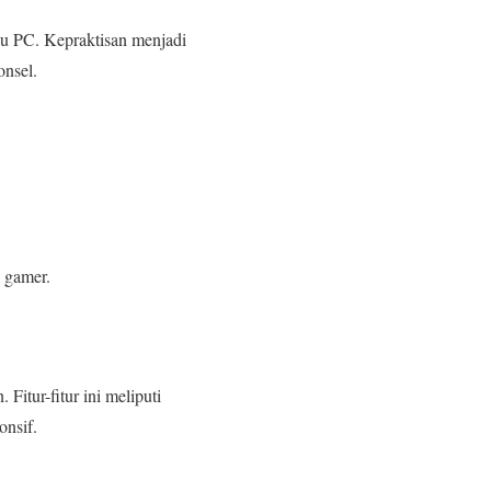
au PC. Kepraktisan menjadi
onsel.
n gamer.
itur-fitur ini meliputi
onsif.