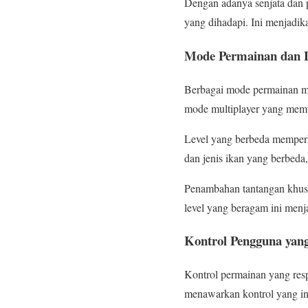
Dengan adanya senjata dan p
yang dihadapi. Ini menjadi
Mode Permainan dan L
Berbagai mode permainan me
mode multiplayer yang memu
Level yang berbeda memperk
dan jenis ikan yang berbeda
Penambahan tantangan khusus
level yang beragam ini menj
Kontrol Pengguna yang
Kontrol permainan yang res
menawarkan kontrol yang i