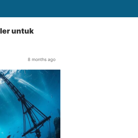
ler untuk
8 months ago