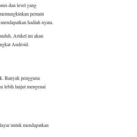
onus dan level yang
ng memungkinkan pemain
k mendapatkan hadiah nyata.
nduh. Artikel ini akan
ngkat Android.
ik. Banyak pengguna
an lebih lanjut mengenai
 layar untuk mendapatkan