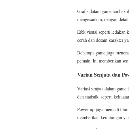
Grafis dalam game tembak i
mengesankan, dengan detail 
Efek visual seperti ledakan
cerah dan desain karakter 
Beberapa game juga menerapk
pemain. Ini memberikan sent
Varian Senjata dan Po
Variasi senjata dalam game
dan statistik, seperti keku
Power-up juga menjadi fitu
memberikan keuntungan yang 