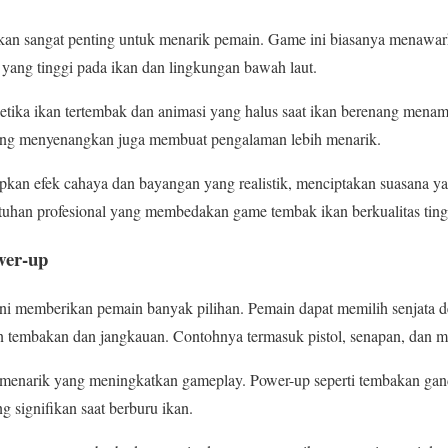
kan sangat penting untuk menarik pemain. Game ini biasanya menawa
yang tinggi pada ikan dan lingkungan bawah laut.
 ketika ikan tertembak dan animasi yang halus saat ikan berenang men
yang menyenangkan juga membuat pengalaman lebih menarik.
an efek cahaya dan bayangan yang realistik, menciptakan suasana yan
uhan profesional yang membedakan game tembak ikan berkualitas tingg
wer-up
 ini memberikan pemain banyak pilihan. Pemain dapat memilih senjat
atan tembakan dan jangkauan. Contohnya termasuk pistol, senapan, dan 
r menarik yang meningkatkan gameplay. Power-up seperti tembakan ga
signifikan saat berburu ikan.