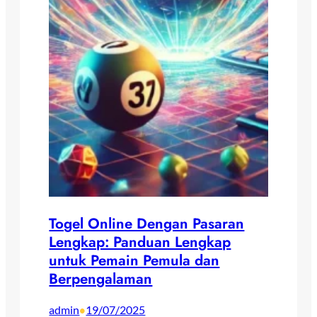
Togel Online Dengan Pasaran
Lengkap: Panduan Lengkap
untuk Pemain Pemula dan
Berpengalaman
admin
19/07/2025
•