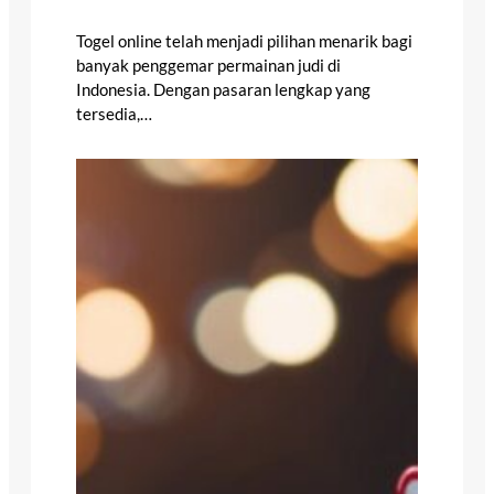
Togel online telah menjadi pilihan menarik bagi
banyak penggemar permainan judi di
Indonesia. Dengan pasaran lengkap yang
tersedia,…