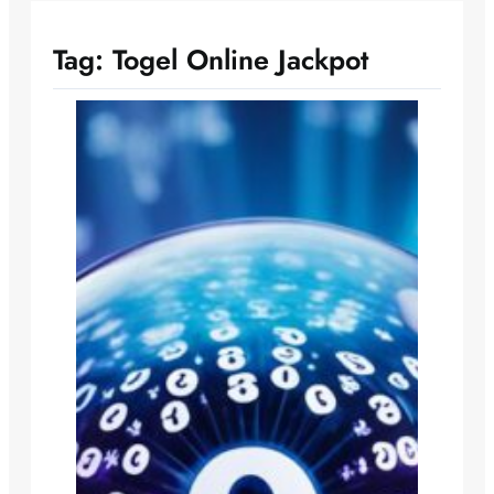
Tag:
Togel Online Jackpot