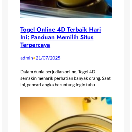
Togel Online 4D Terbaik Hari
Ini: Panduan Memilih Situs
Terpercaya
admin
21/07/2025
•
Dalam dunia perjudian online, Togel 4D
semakin menarik perhatian banyak orang. Saat
ini, pencari angka beruntung ingin tahu…