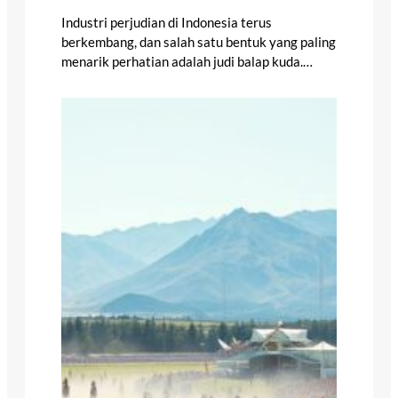
Industri perjudian di Indonesia terus
berkembang, dan salah satu bentuk yang paling
menarik perhatian adalah judi balap kuda.…