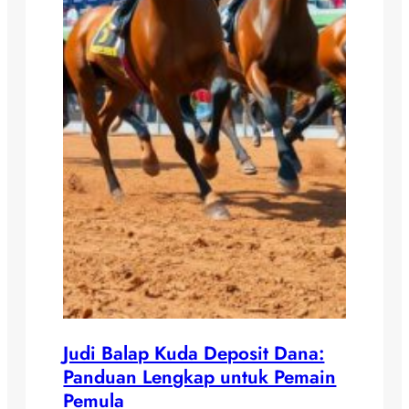
Judi Balap Kuda Deposit Dana:
Panduan Lengkap untuk Pemain
Pemula