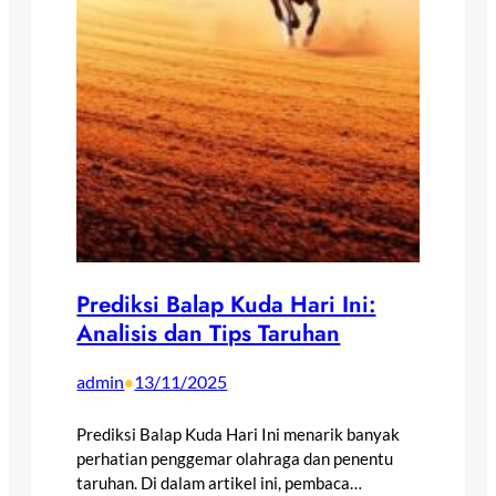
Prediksi Balap Kuda Hari Ini:
Analisis dan Tips Taruhan
admin
13/11/2025
•
Prediksi Balap Kuda Hari Ini menarik banyak
perhatian penggemar olahraga dan penentu
taruhan. Di dalam artikel ini, pembaca…