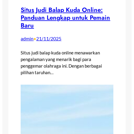
Situs Judi Balap Kuda Online:
Panduan Lengkap untuk Pemain
Baru
admin
21/11/2025
•
Situs judi balap kuda online menawarkan
pengalaman yang menarik bagi para
penggemar olahraga ini. Dengan berbagai
pilihan taruhan…