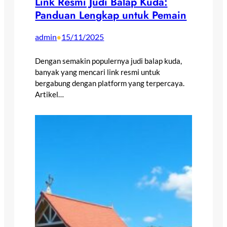
Link Resmi Judi Balap Kuda:
Panduan Lengkap untuk Pemain
admin
15/11/2025
•
Dengan semakin populernya judi balap kuda,
banyak yang mencari link resmi untuk
bergabung dengan platform yang terpercaya.
Artikel…