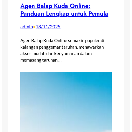
Agen Balap Kuda Online:
Panduan Lengkap untuk Pemula
admin
18/11/2025
•
Agen Balap Kuda Online semakin populer di
kalangan penggemar taruhan, menawarkan
akses mudah dan kenyamanan dalam
memasang taruhan.…