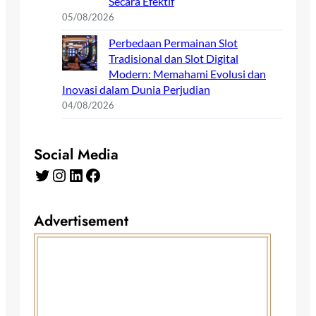
Secara Efektif
05/08/2026
Perbedaan Permainan Slot
Tradisional dan Slot Digital
Modern: Memahami Evolusi dan
Inovasi dalam Dunia Perjudian
04/08/2026
Social Media
Twitter
Instagram
LinkedIn
Facebook
Advertisement