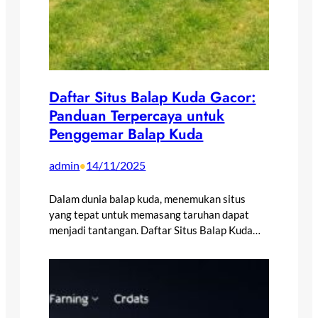
Daftar Situs Balap Kuda Gacor:
Panduan Terpercaya untuk
Penggemar Balap Kuda
admin
14/11/2025
•
Dalam dunia balap kuda, menemukan situs
yang tepat untuk memasang taruhan dapat
menjadi tantangan. Daftar Situs Balap Kuda…