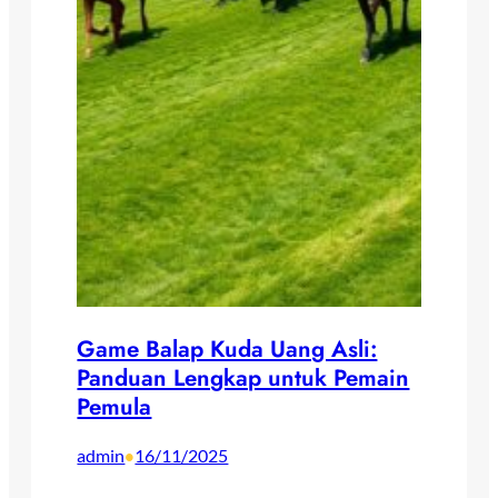
Game Balap Kuda Uang Asli:
Panduan Lengkap untuk Pemain
Pemula
admin
16/11/2025
•