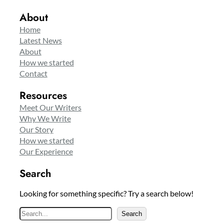
About
Home
Latest News
About
How we started
Contact
Resources
Meet Our Writers
Why We Write
Our Story
How we started
Our Experience
Search
Looking for something specific? Try a search below!
S
Search
e