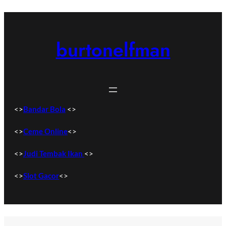
Skip
to
content
burtonelfman
<>
Bandar Bola
<>
<>
Ceme Online
<>
<>
Judi Tembak Ikan
<>
<>
Slot Gacor
<>