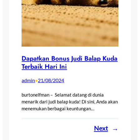
Dapatkan Bonus Judi Balap Kuda
Terbaik Hari Ini
admin
21/08/2024
•
burtonelfman – Selamat datang di dunia
menarik dari judi balap kuda! Di sini, Anda akan
menemukan berbagai keuntungan…
Next
→