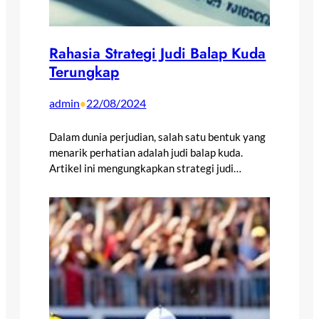
Rahasia Strategi Judi Balap Kuda
Terungkap
admin
22/08/2024
•
Dalam dunia perjudian, salah satu bentuk yang
menarik perhatian adalah judi balap kuda.
Artikel ini mengungkapkan strategi judi…