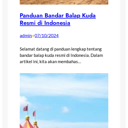
Panduan Bandar Balap Kuda
Resmi di Indonesia
admin
07/10/2024
•
Selamat datang di panduan lengkap tentang
bandar balap kuda resmi di Indonesia. Dalam
artikel ini, kita akan membahas…