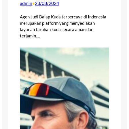
admin
23/08/2024
•
Agen Judi Balap Kuda terpercaya di Indonesia
merupakan platform yang menyediakan
layanan taruhan kuda secara aman dan
terjamin.…