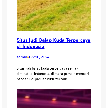
Situs Judi Balap Kuda Terpercaya
di Indonesia
admin
06/10/2024
•
Situs judi balap kuda terpercaya semakin
diminati di Indonesia, di mana pemain mencari
bandar judi pacuan kuda terbaik…