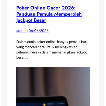
Poker Online Gacor 2026:
Panduan Pemula Memperoleh
Jackpot Besar
admin
06/06/2026
•
Dalam dunia poker online, banyak pemain baru
yang mencari cara untuk meningkatkan
peluang mereka dalam memenangkan jackpot
besar.…