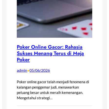
Poker Online Gacor: Rahasia
Sukses Menang Terus di Meja
Poker
admin
05/06/2026
•
Poker online gacor telah menjadi fenomena di
kalangan penggemar judi, menawarkan
peluang besar untuk meraih kemenangan.
Mengetahui strategi…