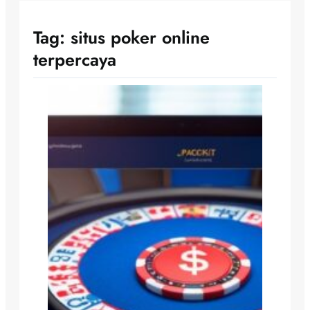
Tag:
situs poker online
terpercaya