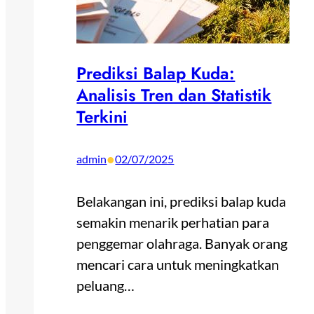
Prediksi Balap Kuda:
Analisis Tren dan Statistik
Terkini
•
admin
02/07/2025
Belakangan ini, prediksi balap kuda
semakin menarik perhatian para
penggemar olahraga. Banyak orang
mencari cara untuk meningkatkan
peluang…