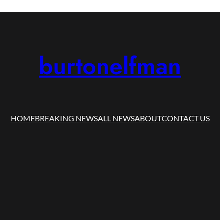
burtonelfman
HOME
BREAKING NEWS
ALL NEWS
ABOUT
CONTACT US