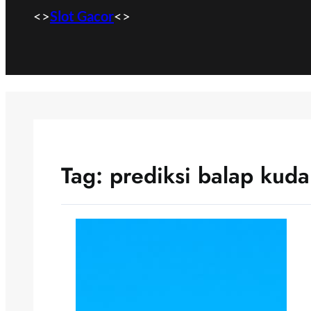
<>
Slot Gacor
<>
Tag:
prediksi balap kuda