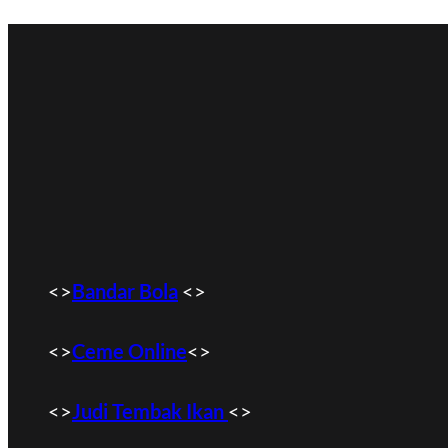
Skip
to
content
<>
Bandar Bola
<>
<>
Ceme Online
<>
<>
Judi Tembak Ikan
<>