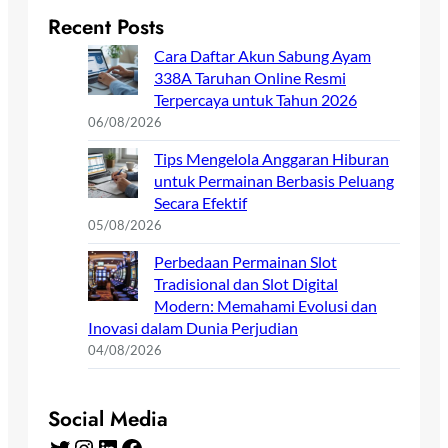
Recent Posts
Cara Daftar Akun Sabung Ayam
338A Taruhan Online Resmi
Terpercaya untuk Tahun 2026
06/08/2026
Tips Mengelola Anggaran Hiburan
untuk Permainan Berbasis Peluang
Secara Efektif
05/08/2026
Perbedaan Permainan Slot
Tradisional dan Slot Digital
Modern: Memahami Evolusi dan
Inovasi dalam Dunia Perjudian
04/08/2026
Social Media
Twitter
Instagram
LinkedIn
Facebook