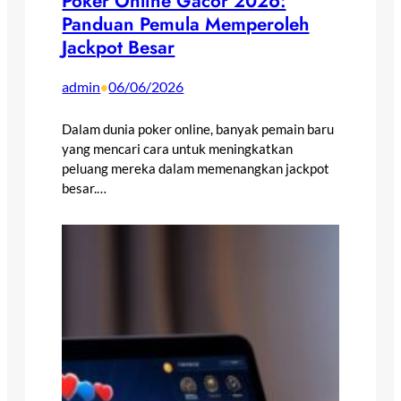
Poker Online Gacor 2026:
Panduan Pemula Memperoleh
Jackpot Besar
admin
06/06/2026
•
Dalam dunia poker online, banyak pemain baru
yang mencari cara untuk meningkatkan
peluang mereka dalam memenangkan jackpot
besar.…