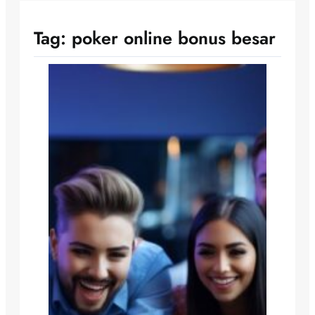
Tag:
poker online bonus besar