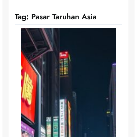
Tag:
Pasar Taruhan Asia