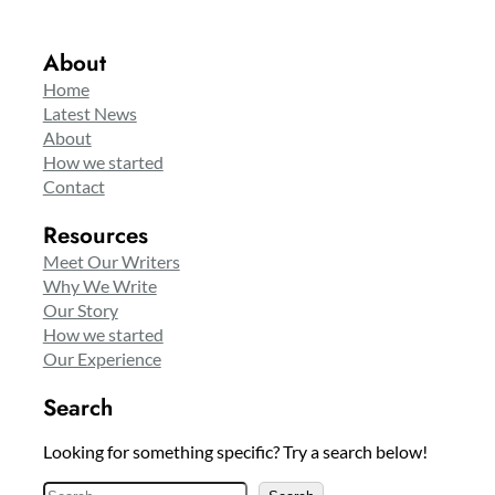
About
Home
Latest News
About
How we started
Contact
Resources
Meet Our Writers
Why We Write
Our Story
How we started
Our Experience
Search
Looking for something specific? Try a search below!
S