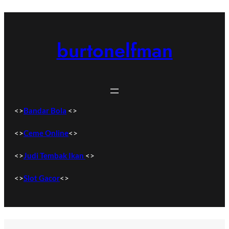
Skip
to
content
burtonelfman
<>
Bandar Bola
<>
<>
Ceme Online
<>
<>
Judi Tembak Ikan
<>
<>
Slot Gacor
<>