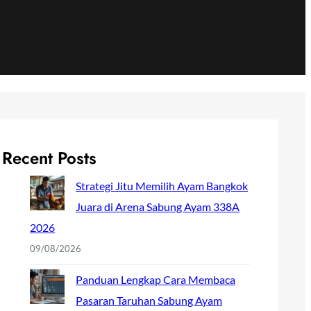
Recent Posts
Strategi Jitu Memilih Ayam Bangkok
Juara di Arena Sabung Ayam 338A
2026
09/08/2026
Panduan Lengkap Cara Membaca
Pasaran Taruhan Sabung Ayam