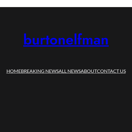
burtonelfman
HOME
BREAKING NEWS
ALL NEWS
ABOUT
CONTACT US