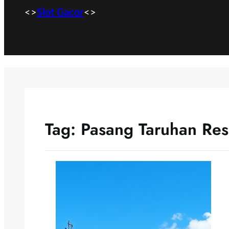
<>
Slot Gacor
<>
Tag:
Pasang Taruhan Re