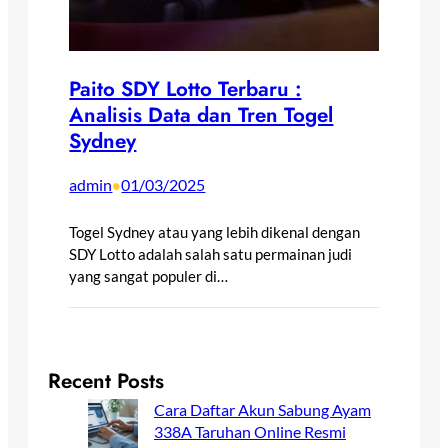
Paito SDY Lotto Terbaru :
Analisis Data dan Tren Togel
Sydney
admin
01/03/2025
•
Togel Sydney atau yang lebih dikenal dengan
SDY Lotto adalah salah satu permainan judi
yang sangat populer di…
Recent Posts
Cara Daftar Akun Sabung Ayam
338A Taruhan Online Resmi