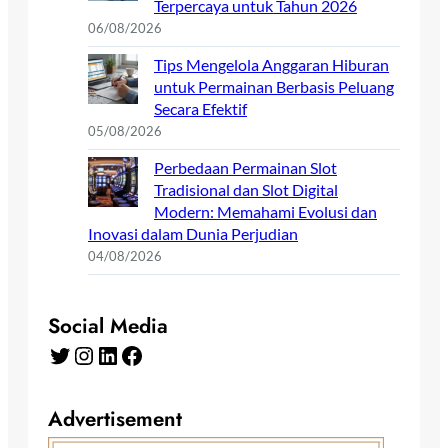
Terpercaya untuk Tahun 2026
06/08/2026
Tips Mengelola Anggaran Hiburan
untuk Permainan Berbasis Peluang
Secara Efektif
05/08/2026
Perbedaan Permainan Slot
Tradisional dan Slot Digital
Modern: Memahami Evolusi dan
Inovasi dalam Dunia Perjudian
04/08/2026
Social Media
Twitter
Instagram
LinkedIn
Facebook
Advertisement