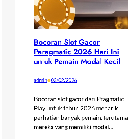
Bocoran Slot Gacor
Paragmatic 2026 Hari Ini
untuk Pemain Modal Kecil
•
admin
03/02/2026
Bocoran slot gacor dari Pragmatic
Play untuk tahun 2026 menarik
perhatian banyak pemain, terutama
mereka yang memiliki modal…