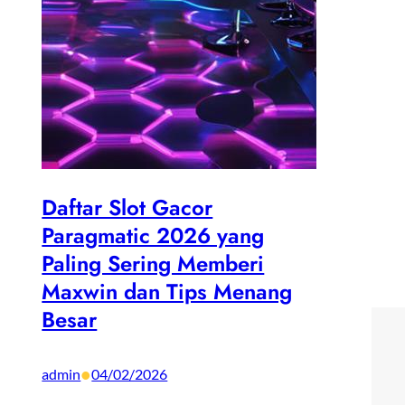
Daftar Slot Gacor
Paragmatic 2026 yang
Paling Sering Memberi
Maxwin dan Tips Menang
Besar
•
admin
04/02/2026