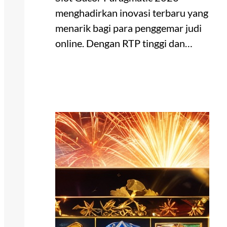
menghadirkan inovasi terbaru yang
menarik bagi para penggemar judi
online. Dengan RTP tinggi dan…