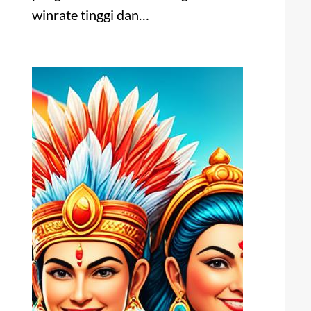
winrate tinggi dan…