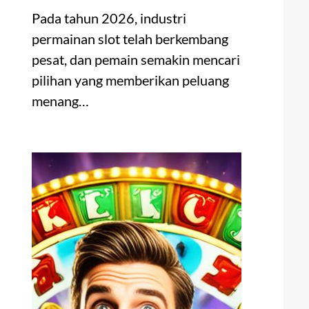
Pada tahun 2026, industri
permainan slot telah berkembang
pesat, dan pemain semakin mencari
pilihan yang memberikan peluang
menang…