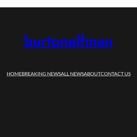
burtonelfman
HOME
BREAKING NEWS
ALL NEWS
ABOUT
CONTACT US