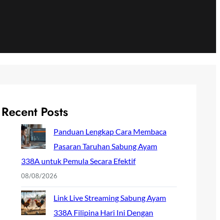
Recent Posts
Panduan Lengkap Cara Membaca
Pasaran Taruhan Sabung Ayam
338A untuk Pemula Secara Efektif
08/08/2026
Link Live Streaming Sabung Ayam
338A Filipina Hari Ini Dengan