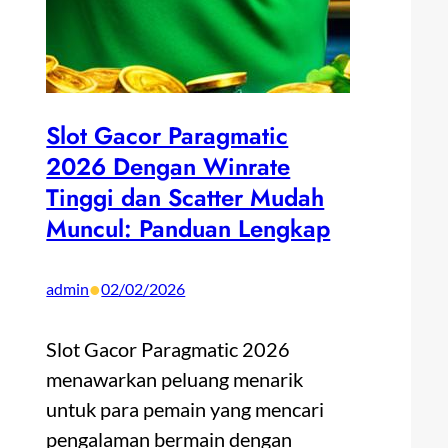
Slot Gacor Paragmatic
2026 Dengan Winrate
Tinggi dan Scatter Mudah
Muncul: Panduan Lengkap
•
admin
02/02/2026
Slot Gacor Paragmatic 2026
menawarkan peluang menarik
untuk para pemain yang mencari
pengalaman bermain dengan