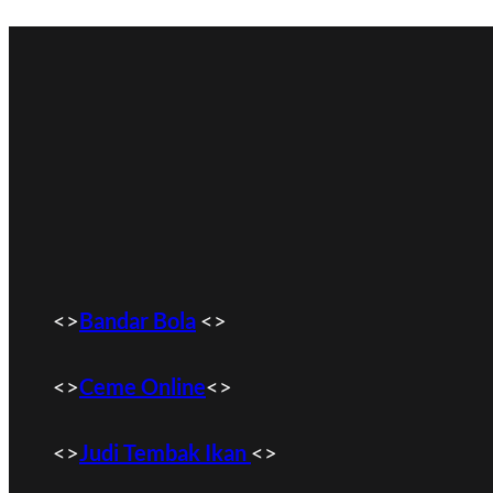
Skip
to
content
<>
Bandar Bola
<>
<>
Ceme Online
<>
<>
Judi Tembak Ikan
<>