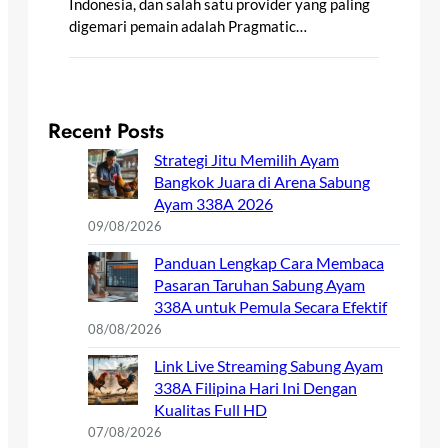
Indonesia, dan salah satu provider yang paling
digemari pemain adalah Pragmatic…
Recent Posts
Strategi Jitu Memilih Ayam
Bangkok Juara di Arena Sabung
Ayam 338A 2026
09/08/2026
Panduan Lengkap Cara Membaca
Pasaran Taruhan Sabung Ayam
338A untuk Pemula Secara Efektif
08/08/2026
Link Live Streaming Sabung Ayam
338A Filipina Hari Ini Dengan
Kualitas Full HD
07/08/2026