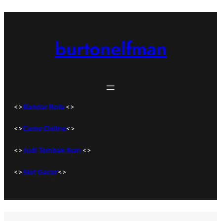
Skip
to
content
burtonelfman
<>
Bandar Bola
<>
<>
Ceme Online
<>
<>
Judi Tembak Ikan
<>
<>
Slot Gacor
<>