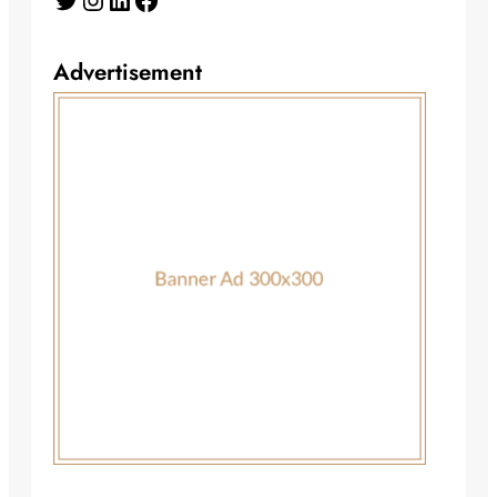
Advertisement