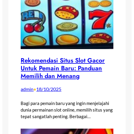
Rekomendasi Situs Slot Gacor
Untuk Pemain Baru: Panduan
Memilih dan Menang
admin
18/10/2025
•
Bagi para pemain baru yang ingin menjelajahi
dunia permainan slot online, memilih situs yang
tepat sangatlah penting. Berbagai…