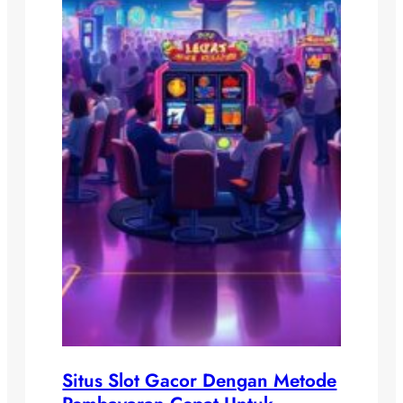
Situs Slot Gacor Dengan Metode