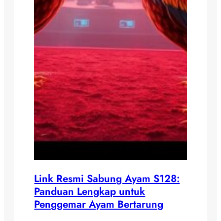
Link Resmi Sabung Ayam S128:
Panduan Lengkap untuk
Penggemar Ayam Bertarung