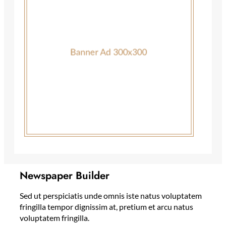
Newspaper Builder
Sed ut perspiciatis unde omnis iste natus voluptatem
fringilla tempor dignissim at, pretium et arcu natus
voluptatem fringilla.