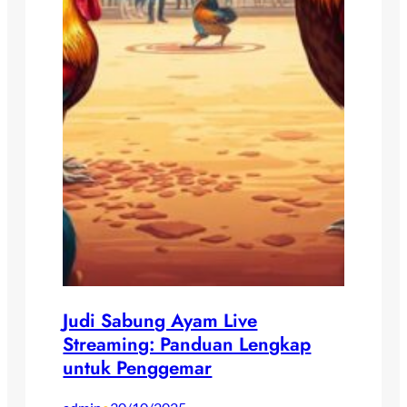
Judi Sabung Ayam Live
Streaming: Panduan Lengkap
untuk Penggemar