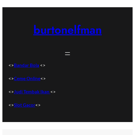
Skip
to
content
burtonelfman
<>
Bandar Bola
<>
<>
Ceme Online
<>
<>
Judi Tembak Ikan
<>
<>
Slot Gacor
<>