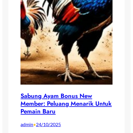
Sabung Ayam Bonus New
Member: Peluang Menarik Untuk
Pemain Baru
admin
24/10/2025
•