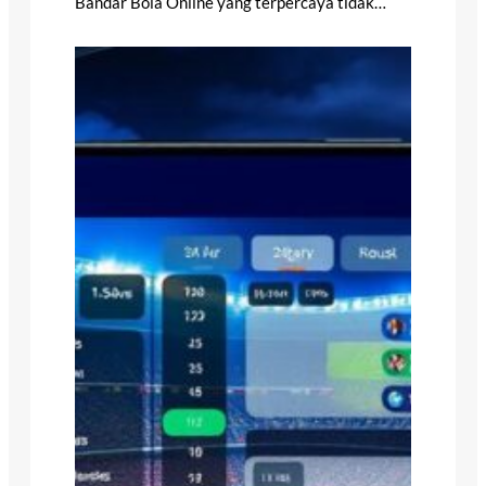
Bandar Bola Online yang terpercaya tidak…