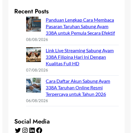
Recent Posts
Panduan Lengkap Cara Membaca
Pasaran Taruhan Sabung Ayam
338A untuk Pemula Secara Efektif
08/08/2026
Link Live Streaming Sabung Ayam
338A Filipina Hari Ini Dengan
Kualitas Full HD
07/08/2026
Cara Daftar Akun Sabung Ayam
338A Taruhan Online Resmi
Terpercaya untuk Tahun 2026
06/08/2026
Social Media
Twitter
Instagram
LinkedIn
Facebook