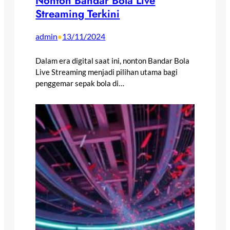
Nonton Bandar Bola Live
Streaming Terkini
admin
13/11/2024
•
Dalam era digital saat ini, nonton Bandar Bola
Live Streaming menjadi pilihan utama bagi
penggemar sepak bola di…