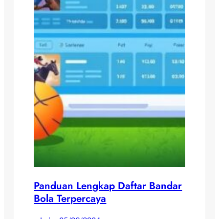
Panduan Lengkap Daftar Bandar
Bola Terpercaya