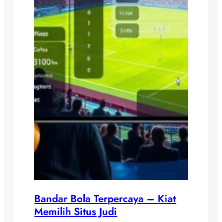
Bandar Bola Terpercaya – Kiat
Memilih Situs Judi