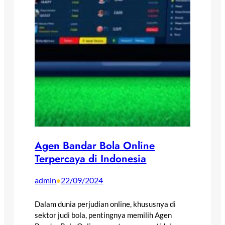
Agen Bandar Bola Online
Terpercaya di Indonesia
admin
22/09/2024
•
Dalam dunia perjudian online, khususnya di
sektor judi bola, pentingnya memilih Agen