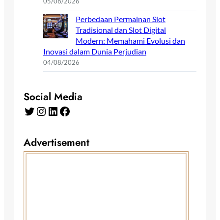
05/08/2026
Perbedaan Permainan Slot
Tradisional dan Slot Digital
Modern: Memahami Evolusi dan
Inovasi dalam Dunia Perjudian
04/08/2026
Social Media
Twitter
Instagram
LinkedIn
Facebook
Advertisement