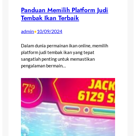
Panduan Memilih Platform Judi
Tembak Ikan Terbaik
admin
10/09/2024
•
Dalam dunia permainan ikan online, memilih
platform judi tembak ikan yang tepat
sangatlah penting untuk memastikan
pengalaman bermain…