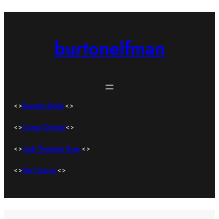
Skip
to
content
burtonelfman
<>
Bandar Bola
<>
<>
Ceme Online
<>
<>
Judi Tembak Ikan
<>
<>
Slot Gacor
<>